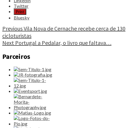
the
LinkedIn
post
Twitter
"23ª
Print
Edição
Bluesky
“Lisboa
Antiga
Continue
Previous
Vila Nova de Cernache recebe cerca de 130
de
cicloturistas
Reading
Bicicleta
Next
Portugal a Pedalar, o livro que faltava…
junta
450
participantes”"
Parceiros