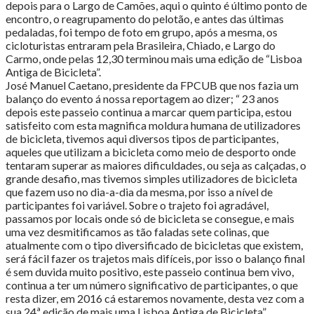
depois para o Largo de Camões, aqui o quinto é último ponto de
encontro, o reagrupamento do pelotão, e antes das últimas
pedaladas, foi tempo de foto em grupo, após a mesma, os
cicloturistas entraram pela Brasileira, Chiado, e Largo do
Carmo, onde pelas 12,30 terminou mais uma edição de “Lisboa
Antiga de Bicicleta”.
José Manuel Caetano, presidente da FPCUB que nos fazia um
balanço do evento á nossa reportagem ao dizer; “ 23 anos
depois este passeio continua a marcar quem participa, estou
satisfeito com esta magnifica moldura humana de utilizadores
de bicicleta, tivemos aqui diversos tipos de participantes,
aqueles que utilizam a bicicleta como meio de desporto onde
tentaram superar as maiores dificuldades, ou seja as calçadas, o
grande desafio, mas tivemos simples utilizadores de bicicleta
que fazem uso no dia-a-dia da mesma, por isso a nível de
participantes foi variável. Sobre o trajeto foi agradável,
passamos por locais onde só de bicicleta se consegue, e mais
uma vez desmitificamos as tão faladas sete colinas, que
atualmente com o tipo diversificado de bicicletas que existem,
será fácil fazer os trajetos mais difíceis, por isso o balanço final
é sem duvida muito positivo, este passeio continua bem vivo,
continua a ter um número significativo de participantes, o que
resta dizer, em 2016 cá estaremos novamente, desta vez com a
sua 24ª edição de mais uma Lisboa Antiga de Bicicleta”.