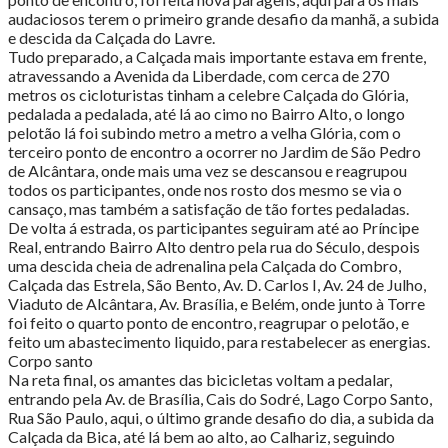
audaciosos terem o primeiro grande desafio da manhã, a subida
e descida da Calçada do Lavre.
Tudo preparado, a Calçada mais importante estava em frente,
atravessando a Avenida da Liberdade, com cerca de 270
metros os cicloturistas tinham a celebre Calçada do Glória,
pedalada a pedalada, até lá ao cimo no Bairro Alto, o longo
pelotão lá foi subindo metro a metro a velha Glória, com o
terceiro ponto de encontro a ocorrer no Jardim de São Pedro
de Alcântara, onde mais uma vez se descansou e reagrupou
todos os participantes, onde nos rosto dos mesmo se via o
cansaço, mas também a satisfação de tão fortes pedaladas.
De volta á estrada, os participantes seguiram até ao Príncipe
Real, entrando Bairro Alto dentro pela rua do Século, despois
uma descida cheia de adrenalina pela Calçada do Combro,
Calçada das Estrela, São Bento, Av. D. Carlos I, Av. 24 de Julho,
Viaduto de Alcântara, Av. Brasília, e Belém, onde junto à Torre
foi feito o quarto ponto de encontro, reagrupar o pelotão, e
feito um abastecimento liquido, para restabelecer as energias.
Corpo santo
Na reta final, os amantes das bicicletas voltam a pedalar,
entrando pela Av. de Brasília, Cais do Sodré, Lago Corpo Santo,
Rua São Paulo, aqui, o último grande desafio do dia, a subida da
Calçada da Bica, até lá bem ao alto, ao Calhariz, seguindo