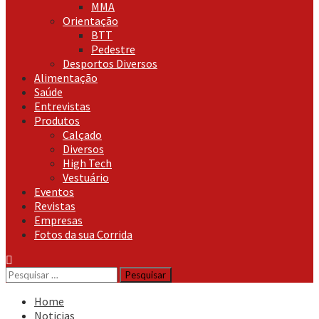
MMA
Orientação
BTT
Pedestre
Desportos Diversos
Alimentação
Saúde
Entrevistas
Produtos
Calçado
Diversos
High Tech
Vestuário
Eventos
Revistas
Empresas
Fotos da sua Corrida
Pesquisar
por:
Home
Noticias