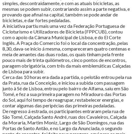
simples, descontraidamente, e com as atuais bicicletas, as
mesmas se podem subir, contrariando assim a parte negativa, e
provando que afinal na capital, também se pode andar de
bicicletas, e dar fortes pedaladas.
A iniciativa partiu mais uma vez da Federação Portuguesa de
Cicloturismo e Utilizadores de Bicicleta (FPPCUB), contou
com o apoio da Câmara Municipal de Lisboa, e do El Corte
Inglês. A Praça do Comercio foi o local da concentração, pelas
8,30, dava-se inicio á mesma, compareceram quatro centenas e
meia de amantes das duas rodas, os quais tinham pela frente
pouco mais de trinta quilómetros, cinco pontos de encontros,
paragem obrigatória, com três da mais emblemáticas Calçadas
de Lisboa para subir.
Cerca das 10 horas era dada a partida, o pelotão entrou pela rua
da Prata, rua da Conceição, e iniciou a subida com passagem
junto à Sé de Lisboa, entrou pelo bairro de Alfama, saiu em São
Tomé, e fez a sua primeira paragem no Miradouro das Portas
do Sol, aqui foi tempo de reagrupar, restabelecer energias, e
contar algumas das peripécias das primeiras pedaladas.
De regresso á estrada, os participantes entraram pela rua de
São Tomé, Calçada Santo André, ruas dos Cavaleiros, Calçada
da Moraria, Martim Moniz, Largo de São Domingos, rua das
Portas de Santo Antão, e no Largo da Anunciada, o segundo
ponto de encontro, foi feita nova paragens, aqui para os mais