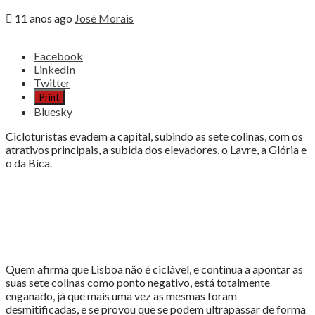
11 anos ago
José Morais
Share
Facebook
the
LinkedIn
post
Twitter
"23ª
Print
Edição
Bluesky
“Lisboa
Antiga
Cicloturistas evadem a capital, subindo as sete colinas, com os
de
atrativos principais, a subida dos elevadores, o Lavre, a Glória e
Bicicleta
o da Bica.
junta
450
participantes”"
Quem afirma que Lisboa não é ciclável, e continua a apontar as
suas sete colinas como ponto negativo, está totalmente
enganado, já que mais uma vez as mesmas foram
desmitificadas, e se provou que se podem ultrapassar de forma