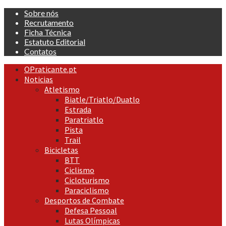
Skip
Sobre nós
to
Recrutamento
content
Ficha Técnica
Estatuto Editorial
Contatos
Primary
OPraticante.pt
Menu
Noticias
Atletismo
Biatle/Triatlo/Duatlo
Estrada
Paratriatlo
Pista
Trail
Bicicletas
BTT
Ciclismo
Cicloturismo
Paraciclismo
Desportos de Combate
Defesa Pessoal
Lutas Olímpicas