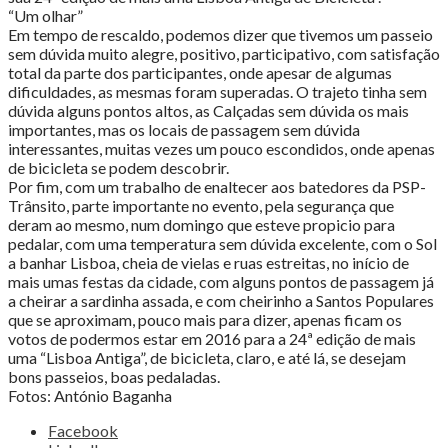
“Um olhar”
Em tempo de rescaldo, podemos dizer que tivemos um passeio
sem dúvida muito alegre, positivo, participativo, com satisfação
total da parte dos participantes, onde apesar de algumas
dificuldades, as mesmas foram superadas. O trajeto tinha sem
dúvida alguns pontos altos, as Calçadas sem dúvida os mais
importantes, mas os locais de passagem sem dúvida
interessantes, muitas vezes um pouco escondidos, onde apenas
de bicicleta se podem descobrir.
Por fim, com um trabalho de enaltecer aos batedores da PSP-
Trânsito, parte importante no evento, pela segurança que
deram ao mesmo, num domingo que esteve propicio para
pedalar, com uma temperatura sem dúvida excelente, com o Sol
a banhar Lisboa, cheia de vielas e ruas estreitas, no início de
mais umas festas da cidade, com alguns pontos de passagem já
a cheirar a sardinha assada, e com cheirinho a Santos Populares
que se aproximam, pouco mais para dizer, apenas ficam os
votos de podermos estar em 2016 para a 24ª edição de mais
uma “Lisboa Antiga”, de bicicleta, claro, e até lá, se desejam
bons passeios, boas pedaladas.
Fotos: António Baganha
Share
Facebook