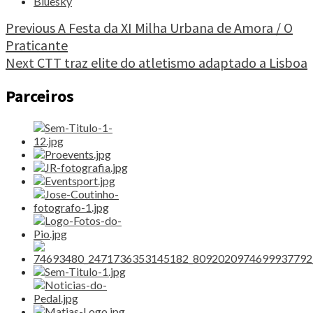
Bluesky
na
consagração
Continue
Previous
A Festa da XI Milha Urbana de Amora / O
de
Praticante
Reading
Jordi
Next
CTT traz elite do atletismo adaptado a Lisboa
Simon"
Parceiros