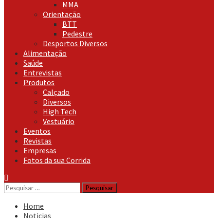
MMA
Orientação
BTT
Pedestre
Desportos Diversos
Alimentação
Saúde
Entrevistas
Produtos
Calçado
Diversos
High Tech
Vestuário
Eventos
Revistas
Empresas
Fotos da sua Corrida
Pesquisar
por:
Home
Noticias