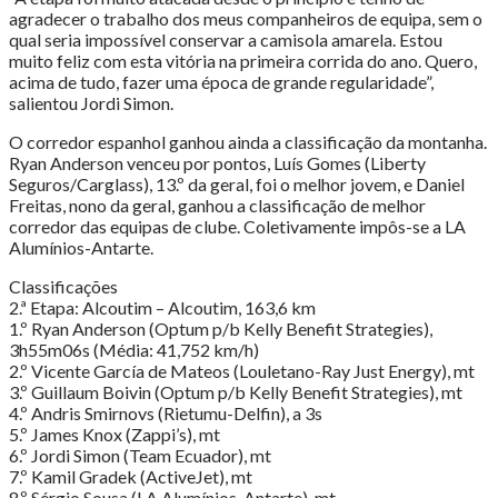
agradecer o trabalho dos meus companheiros de equipa, sem o
qual seria impossível conservar a camisola amarela. Estou
muito feliz com esta vitória na primeira corrida do ano. Quero,
acima de tudo, fazer uma época de grande regularidade”,
salientou Jordi Simon.
O corredor espanhol ganhou ainda a classificação da montanha.
Ryan Anderson venceu por pontos, Luís Gomes (Liberty
Seguros/Carglass), 13.º da geral, foi o melhor jovem, e Daniel
Freitas, nono da geral, ganhou a classificação de melhor
corredor das equipas de clube. Coletivamente impôs-se a LA
Alumínios-Antarte.
Classificações
2.ª Etapa: Alcoutim – Alcoutim, 163,6 km
1.º Ryan Anderson (Optum p/b Kelly Benefit Strategies),
3h55m06s (Média: 41,752 km/h)
2.º Vicente García de Mateos (Louletano-Ray Just Energy), mt
3.º Guillaum Boivin (Optum p/b Kelly Benefit Strategies), mt
4.º Andris Smirnovs (Rietumu-Delfin), a 3s
5.º James Knox (Zappi’s), mt
6.º Jordi Simon (Team Ecuador), mt
7.º Kamil Gradek (ActiveJet), mt
8.º Sérgio Sousa (LA Alumínios-Antarte), mt