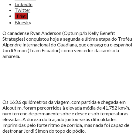
the
LinkedIn
post
Twitter
"Anderson
Print
triunfa
Bluesky
na
consagração
O canadense Ryan Anderson (Optum p/b Kelly Benefit
de
Strategies) conquistou hoje a segunda e última etapa do Troféu
Jordi
Alpendre Internacional do Guadiana, que consagrou o espanhol
Simon"
Jordi Simon (Team Ecuador) como vencedor da camisola
amarela.
Os 163,6 quilómetros da viagem, com partida e chegada em
Alcoutim, foram percorridos à elevada média de 41,752 km/h,
num terreno de permanente sobe e desce e sob temperaturas
elevadas. A dureza do traçado juntou-se às dificuldades
imprimidas pelo forte ritmo de corrida, mas nada foi capaz de
destronar Jordi Simon do topo do pódio.