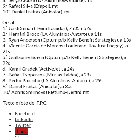
9.º Rafael Silva (Efapel), mt
10.º Daniel Freitas (Anicolor), mt
Geral
1.º Jordi Simon (Team Ecuador), 7h35m52s
2.º Hernâni Broco (LA Alumínios-Antarte), a 11s
3.º Ryan Anderson (Optum p/b Kelly Benefit Strategies), a 13s
4.º Vicente García de Mateos (Louletano-Ray Just Enegey), a
21s
5.º Guillaume Boivin (Optum p/b Kelly Benefit Strategies), a
22s
6.º Kamil Gradek (ActiveJet), a 24s
7.º Beñat Txoperena (Murias Taldea), a 28s
8.º Pedro Paulinho (LA Alumínios-Antarte), a 29s
9.º Daniel Freitas (Anicolor), a 30s
10.º Adnris Smirnovs (Rietumu-Delfin), mt
Texto e foto de: F.P.C.
Share
Facebook
the
LinkedIn
post
Twitter
"Anderson
Print
triunfa