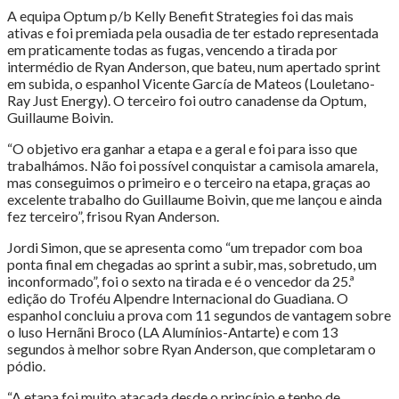
A equipa Optum p/b Kelly Benefit Strategies foi das mais
ativas e foi premiada pela ousadia de ter estado representada
em praticamente todas as fugas, vencendo a tirada por
intermédio de Ryan Anderson, que bateu, num apertado sprint
em subida, o espanhol Vicente García de Mateos (Louletano-
Ray Just Energy). O terceiro foi outro canadense da Optum,
Guillaume Boivin.
“O objetivo era ganhar a etapa e a geral e foi para isso que
trabalhámos. Não foi possível conquistar a camisola amarela,
mas conseguimos o primeiro e o terceiro na etapa, graças ao
excelente trabalho do Guillaume Boivin, que me lançou e ainda
fez terceiro”, frisou Ryan Anderson.
Jordi Simon, que se apresenta como “um trepador com boa
ponta final em chegadas ao sprint a subir, mas, sobretudo, um
inconformado”, foi o sexto na tirada e é o vencedor da 25.ª
edição do Troféu Alpendre Internacional do Guadiana. O
espanhol concluiu a prova com 11 segundos de vantagem sobre
o luso Hernãni Broco (LA Alumínios-Antarte) e com 13
segundos à melhor sobre Ryan Anderson, que completaram o
pódio.
“A etapa foi muito atacada desde o princípio e tenho de