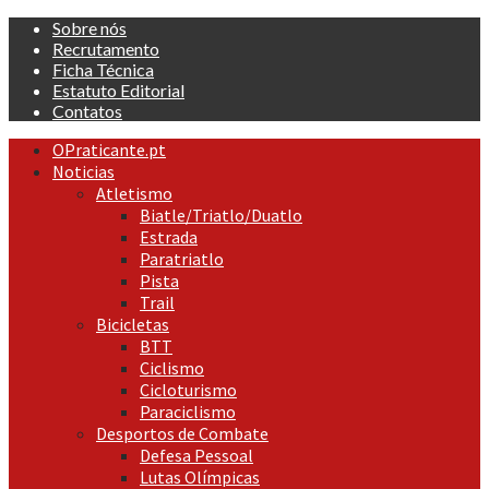
Skip
Sobre nós
to
Recrutamento
content
Ficha Técnica
Estatuto Editorial
Contatos
Primary
OPraticante.pt
Menu
Noticias
Atletismo
Biatle/Triatlo/Duatlo
Estrada
Paratriatlo
Pista
Trail
Bicicletas
BTT
Ciclismo
Cicloturismo
Paraciclismo
Desportos de Combate
Defesa Pessoal
Lutas Olímpicas