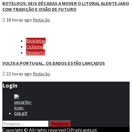
BOTELHOS: SEIS DÉCADAS A MOVER O LITORAL ALENTEJANO
COM TRADIÇÃO E VISÃO DE FUTURO
18 horas ago
Redação
Bicicletas
Ciclismo
Desporto
VOLTA A PORTUGAL, OS DADOS ESTÃO LANÇADOS
22 horas ago
Redação
Login
Pesquisar
por:
Copyright © All rights reserved OPraticante.pt