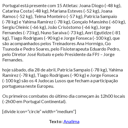
Portugal está presente com 15 Atletas: Joana Diogo (-48 kg),
Catarina Costa (-48 kg), Mariana Esteves (-52 kg), Joana
Ramos (-52 kg), Telma Monteiro (-57 kg), Patrícia Sampaio
(-78 kg) e Yahima Ramirez (-78 kg), Gonçalo Mansinho (-60 kg),
Sergiu Oleinic (-66 kg), João Crisóstomo (-66 kg), Jorge
Fernandes (-73 kg), Nuno Saraiva (-73 kg), Anri Egutidze (-81
kg), Tiago Rodrigues (-90 kg) e Jorge Fonseca (-100 kg), que
são acompanhados pelos Treinadores Ana Hormigo, Go
Tsunoda e Pedro Soares, pelo Fisioterapeuta Eduardo Pedro,
pelo Diretor José Robalo e pelo Presidente da FPJ – Jorge
Fernandes.
hoje sábado, dia 28 de abril, Patrícia Sampaio (-78 kg), Yahima
Ramirez (-78 kg), Tiago Rodrigues (-90 kg) e Jorge Fonseca
(-100 kg) são os 4 Judocas Lusos que fecham a participação
portuguesa neste Europeu.
Os primeiros combates do último dia começam às 12h00 locais
(-2h00 em Portugal Continental).
[divide icon=”circle” width=”medium”]
Texto:
Analima