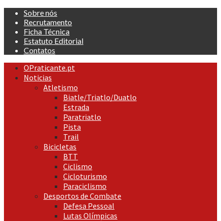
Skip
Sobre nós
to
Recrutamento
content
Ficha Técnica
Estatuto Editorial
Contatos
Primary
OPraticante.pt
Menu
Noticias
Atletismo
Biatle/Triatlo/Duatlo
Estrada
Paratriatlo
Pista
Trail
Bicicletas
BTT
Ciclismo
Cicloturismo
Paraciclismo
Desportos de Combate
Defesa Pessoal
Lutas Olímpicas