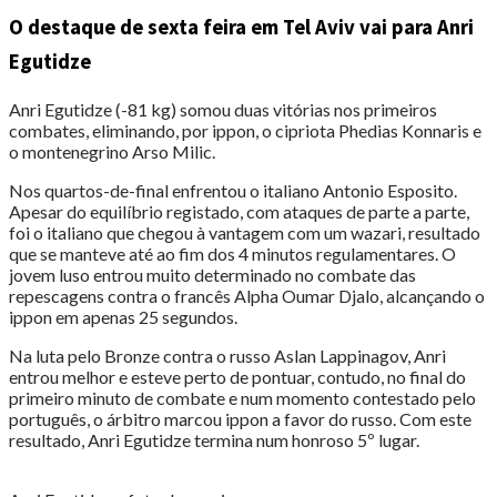
O destaque de sexta feira em Tel Aviv vai para Anri
Egutidze
Anri Egutidze (-81 kg) somou duas vitórias nos primeiros
combates, eliminando, por ippon, o cipriota Phedias Konnaris e
o montenegrino Arso Milic.
Nos quartos-de-final enfrentou o italiano Antonio Esposito.
Apesar do equilíbrio registado, com ataques de parte a parte,
foi o italiano que chegou à vantagem com um wazari, resultado
que se manteve até ao fim dos 4 minutos regulamentares. O
jovem luso entrou muito determinado no combate das
repescagens contra o francês Alpha Oumar Djalo, alcançando o
ippon em apenas 25 segundos.
Na luta pelo Bronze contra o russo Aslan Lappinagov, Anri
entrou melhor e esteve perto de pontuar, contudo, no final do
primeiro minuto de combate e num momento contestado pelo
português, o árbitro marcou ippon a favor do russo. Com este
resultado, Anri Egutidze termina num honroso 5º lugar.