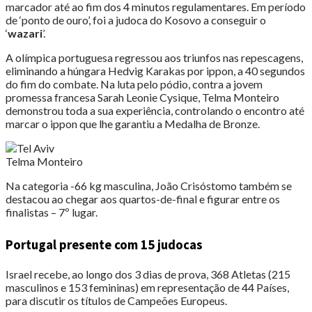
marcador até ao fim dos 4 minutos regulamentares. Em período
de ‘ponto de ouro’, foi a judoca do Kosovo a conseguir o
‘
wazari
’.
A olímpica portuguesa regressou aos triunfos nas repescagens,
eliminando a húngara Hedvig Karakas por ippon, a 40 segundos
do fim do combate. Na luta pelo pódio, contra a jovem
promessa francesa Sarah Leonie Cysique, Telma Monteiro
demonstrou toda a sua experiência, controlando o encontro até
marcar o ippon que lhe garantiu a Medalha de Bronze.
Telma Monteiro
Na categoria -66 kg masculina, João Crisóstomo também se
destacou ao chegar aos quartos-de-final e figurar entre os
finalistas – 7º lugar.
Portugal presente com 15 judocas
Israel recebe, ao longo dos 3 dias de prova, 368 Atletas (215
masculinos e 153 femininas) em representação de 44 Países,
para discutir os títulos de Campeões Europeus.