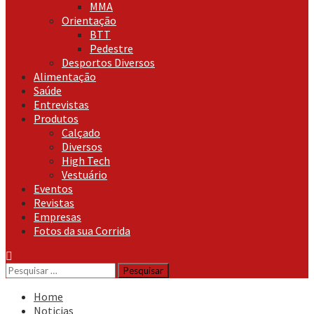
MMA
Orientação
BTT
Pedestre
Desportos Diversos
Alimentação
Saúde
Entrevistas
Produtos
Calçado
Diversos
High Tech
Vestuário
Eventos
Revistas
Empresas
Fotos da sua Corrida
Pesquisar
por:
Home
Noticias