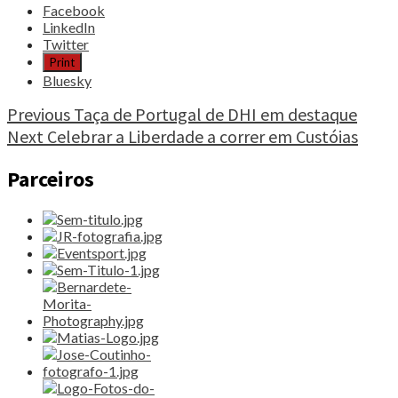
Share
Facebook
the
LinkedIn
post
Twitter
"Anri
Print
Egutidze
Bluesky
alcança
5º
Continue
Previous
Taça de Portugal de DHI em destaque
lugar
Next
Celebrar a Liberdade a correr em Custóias
Reading
em
Tel
Parceiros
Aviv"