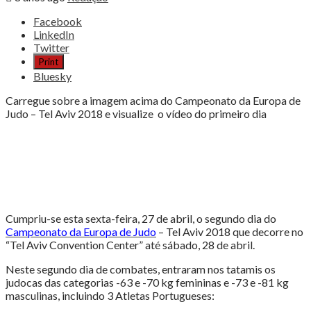
Share
Facebook
the
LinkedIn
post
Twitter
"Anri
Print
Egutidze
Bluesky
alcança
5º
Carregue sobre a imagem acima do Campeonato da Europa de
lugar
Judo – Tel Aviv 2018 e visualize o vídeo do primeiro dia
em
Tel
Aviv"
Cumpriu-se esta sexta-feira, 27 de abril, o segundo dia do
Campeonato da Europa de Judo
– Tel Aviv 2018 que decorre no
“Tel Aviv Convention Center” até sábado, 28 de abril.
Neste segundo dia de combates, entraram nos tatamis os
judocas das categorias -63 e -70 kg femininas e -73 e -81 kg
masculinas, incluindo 3 Atletas Portugueses: