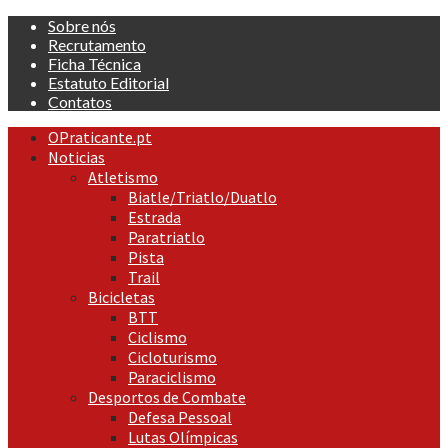
Skip
Sobre nós
to
Recrutamento
content
Ficha Técnica
Estatuto Editorial
Contatos
Primary
OPraticante.pt
Menu
Noticias
Atletismo
Biatle/Triatlo/Duatlo
Estrada
Paratriatlo
Pista
Trail
Bicicletas
BTT
Ciclismo
Cicloturismo
Paraciclismo
Desportos de Combate
Defesa Pessoal
Lutas Olímpicas