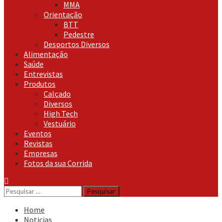
MMA
Orientação
BTT
Pedestre
Desportos Diversos
Alimentação
Saúde
Entrevistas
Produtos
Calçado
Diversos
High Tech
Vestuário
Eventos
Revistas
Empresas
Fotos da sua Corrida
Pesquisar
por:
Home
Noticias