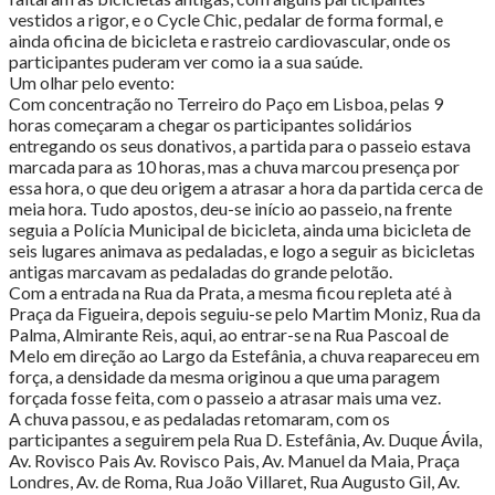
vestidos a rigor, e o Cycle Chic, pedalar de forma formal, e
ainda oficina de bicicleta e rastreio cardiovascular, onde os
participantes puderam ver como ia a sua saúde.
Um olhar pelo evento:
Com concentração no Terreiro do Paço em Lisboa, pelas 9
horas começaram a chegar os participantes solidários
entregando os seus donativos, a partida para o passeio estava
marcada para as 10 horas, mas a chuva marcou presença por
essa hora, o que deu origem a atrasar a hora da partida cerca de
meia hora. Tudo apostos, deu-se início ao passeio, na frente
seguia a Polícia Municipal de bicicleta, ainda uma bicicleta de
seis lugares animava as pedaladas, e logo a seguir as bicicletas
antigas marcavam as pedaladas do grande pelotão.
Com a entrada na Rua da Prata, a mesma ficou repleta até à
Praça da Figueira, depois seguiu-se pelo Martim Moniz, Rua da
Palma, Almirante Reis, aqui, ao entrar-se na Rua Pascoal de
Melo em direção ao Largo da Estefânia, a chuva reapareceu em
força, a densidade da mesma originou a que uma paragem
forçada fosse feita, com o passeio a atrasar mais uma vez.
A chuva passou, e as pedaladas retomaram, com os
participantes a seguirem pela Rua D. Estefânia, Av. Duque Ávila,
Av. Rovisco Pais Av. Rovisco Pais, Av. Manuel da Maia, Praça
Londres, Av. de Roma, Rua João Villaret, Rua Augusto Gil, Av.