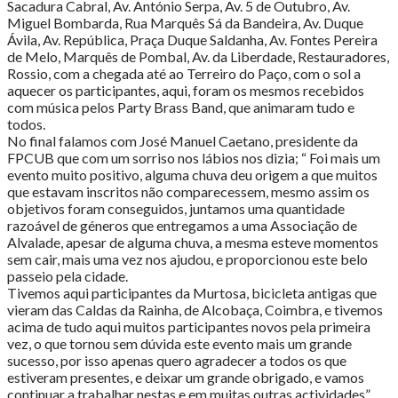
Sacadura Cabral, Av. António Serpa, Av. 5 de Outubro, Av.
Miguel Bombarda, Rua Marquês Sá da Bandeira, Av. Duque
Ávila, Av. República, Praça Duque Saldanha, Av. Fontes Pereira
de Melo, Marquês de Pombal, Av. da Liberdade, Restauradores,
Rossio, com a chegada até ao Terreiro do Paço, com o sol a
aquecer os participantes, aqui, foram os mesmos recebidos
com música pelos Party Brass Band, que animaram tudo e
todos.
No final falamos com José Manuel Caetano, presidente da
FPCUB que com um sorriso nos lábios nos dizia; “ Foi mais um
evento muito positivo, alguma chuva deu origem a que muitos
que estavam inscritos não comparecessem, mesmo assim os
objetivos foram conseguidos, juntamos uma quantidade
razoável de géneros que entregamos a uma Associação de
Alvalade, apesar de alguma chuva, a mesma esteve momentos
sem cair, mais uma vez nos ajudou, e proporcionou este belo
passeio pela cidade.
Tivemos aqui participantes da Murtosa, bicicleta antigas que
vieram das Caldas da Rainha, de Alcobaça, Coimbra, e tivemos
acima de tudo aqui muitos participantes novos pela primeira
vez, o que tornou sem dúvida este evento mais um grande
sucesso, por isso apenas quero agradecer a todos os que
estiveram presentes, e deixar um grande obrigado, e vamos
continuar a trabalhar nestas e em muitas outras actividades”.