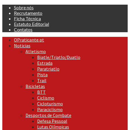
Skip
Sobre nós
to
Recrutamento
content
Ficha Técnica
Estatuto Editorial
Contatos
Primary
OPraticante.pt
Menu
Noticias
Atletismo
Biatle/Triatlo/Duatlo
Estrada
Paratriatlo
Pista
Trail
Bicicletas
BTT
Ciclismo
Cicloturismo
Paraciclismo
Desportos de Combate
Defesa Pessoal
Lutas Olímpicas