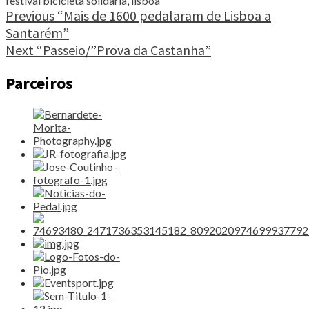
festival bicicleta solidaria
,
lisboa
de
Continue
Previous
“Mais de 1600 pedalaram de Lisboa a
alimentos”"
Santarém”
Reading
Next
“Passeio/”Prova da Castanha”
Parceiros