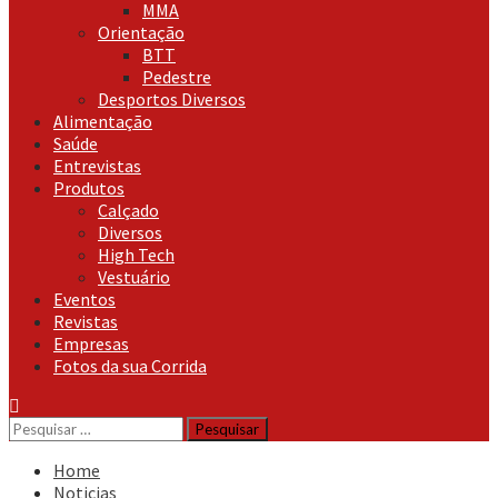
MMA
Orientação
BTT
Pedestre
Desportos Diversos
Alimentação
Saúde
Entrevistas
Produtos
Calçado
Diversos
High Tech
Vestuário
Eventos
Revistas
Empresas
Fotos da sua Corrida
Pesquisar
por:
Home
Noticias