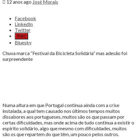
12 anos ago
José Morais
Share
Facebook
the
LinkedIn
post
Twitter
"“Ciclistas
Print
solidários
Bluesky
doaram
700
Chuva marca “Festival da Bicicleta Solidária” mas adesão foi
quilos
surpreendente
de
alimentos”"
Numa altura em que Portugal continua ainda com a crise
instalada, a qual tem causado nos últimos tempos muitos
dissabores aos portugueses, muitos são os que passam por
certas dificuldades, mas onde acima de tudo continua a existir o
espirito solidário, algo que mesmo com dificuldades, muitos
são os que repartem do que têm, um pouco pelos outros.