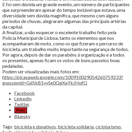
E foi sem dúvida um grande evento, um número de participantes
que surpreenderam apesar do tempo instável que estava, uma
diversidade sem dúvida magnífica, que mesmo com alguns
períodos de chuvas, alegraram algumas das principais artérias
da capital.
A finalizar, a não esquecer o excelente trabalho feito pela
Policia Municipal de Lisboa, tanto os elementos que nos
acompanharam de moto, como os que fizeram o percurso de
bicicleta, um trabalho muito importante na segurança de todos.
Por agora, depois de dar os parabéns á organização e a todos
os presentes, apenas ficam os votos de bons passeios boas
pedaladas.
Podem ser visualizadas mais fotos em:
https://picasaweb.google.com/100910029054260759233?
gsessionid=Gd5kB1yySe0QgXaYkJHqfQ
Share
Facebook
the
LinkedIn
post
Twitter
"“Ciclistas
Print
solidários
Bluesky
doaram
700
Tags:
bicicleta e donativos
,
bicicleta solidaria
,
cicloturismo
,
quilos