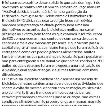
E foi com este espirito de ser solidário que este domingo 9 de
novembro se realizou em Lisboa no Terreiro do Paço mais um
“Festival da Bicicleta Solidária”, numa organização da
Federação Portuguesa de Cicloturismo e Utilizadores de
Bicicleta (FPCUB), a sua quarta edição ficou sem dúvida
marcada pela presença da chuva, porem, nem a mesma
desmotivou os amantes das bicicletas, e muitos marcaram
presença no evento, nem todos os que estavam inscritos, cerca
de 800 compareceram, mas contou-se com cerca de quatro
centenas e meia que marcaram presença, e que vieram para a
capital alegrar a mesma, ao mesmo tempo que foram solidários,
entregando como era pedido géneros alimentícios, muitos
também foram os que passaram pelo local, não para pedalarem,
mas para entregarem o seu donativo que no final rondou os 700
quilos, os quais este ano foram entregues a uma instituição de
Alvalade, a qual apoia crianças, e algumas famílias com mais
dificuldades.
O Festival da Bicicleta Solidária não é apenas um passeio de
bicicleta, o mesmo contem uma diversidade de actividades que
rodam à volta do mesmo, e contou com animação, musica este
ano com Party Brass Band que animou os participantes,
estavam preparadas actividades para as crianças, mas as más
condições climatéricas não proporcionou as mesmas, mas não
faltaram as bicicletas antigas, com alguns participantes