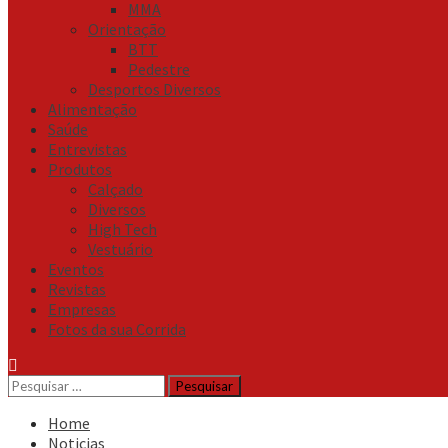
MMA
Orientação
BTT
Pedestre
Desportos Diversos
Alimentação
Saúde
Entrevistas
Produtos
Calçado
Diversos
High Tech
Vestuário
Eventos
Revistas
Empresas
Fotos da sua Corrida
Pesquisar
por:
Home
Noticias