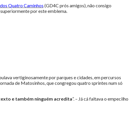
 dos Quatro Caminhos
(GD4C prós amigos), não consigo
s superiormente por este emblema.
bulava vertiginosamente por parques e cidades, em percursos
a jornada de Matosinhos, que congregou quatro sprintes num só
o texto e também ninguém acredita
”. – Já cá faltava o empecilho