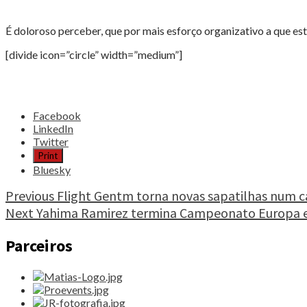
É doloroso perceber, que por mais esforço organizativo a que es
[divide icon=”circle” width=”medium”]
Share
Facebook
the
LinkedIn
post
Twitter
"Lamento
Print
num
Bluesky
evento
de
Continue
Previous
Flight Gentm torna novas sapatilhas num c
O
Next
Yahima Ramirez termina Campeonato Europa e
Reading
Berdadeiro
Orientista"
Parceiros