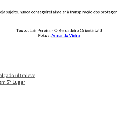
teja sujeito, nunca conseguirei almejar à transpiração dos protag
Texto:
Luís Pereira – O Berdadeiro Orientista!!!
Fotos:
Armando Vieira
alçado ultraleve
m 5º Lugar