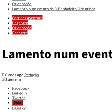
Orientação
Lamento num evento de O Berdadeiro Orientista
Corridas Aventura
Desporto
Orientação
Pedestre
Lamento num evento
8 anos ago
Redação
Share
Facebook
the
LinkedIn
post
Twitter
"Lamento
Print
num
Bluesky
evento