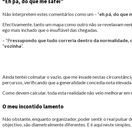
“Eh pá, do que me safei”
Não interpretem estes comentários como um – “
eh pá, do que 
Efectivamente, tanto um mapa como outro não se revelavam nenh
ego mais inchado que o insuflável das chegadas.
– “P
ressupondo que tudo correria dentro da normalidade, o
“
vozinha
”.
Ainda tentei colmatar o vazio, que me invade nestas circunstânc
percursos, verificando que a generalidade concedia nota elevada
Como devem calcular, toda esta realidade não veio melhorar em n
O meu incontido lamento
Não obstante, enquanto organizador, poder sentir o real pulsar d
objectivo, são diametralmente diferentes. E é aqui neste simples