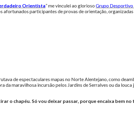
rdadeiro Orientista
” me vinculei ao glorioso
Grupo Desportivo
s afortunados participantes de provas de orientação, organizada
sfrutava de espectaculares mapas no Norte Alentejano, como deam
ra da maravilhosa incursão pelos Jardins de Serralves ou da louc
e tirar o chapéu. Só vou deixar passar, porque encaixa bem n