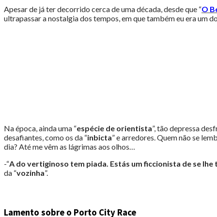
de
Apesar de já ter decorrido cerca de uma década, desde que “
O Be
O
ultrapassar a nostalgia dos tempos, em que também eu era um do
Berdadeiro
Orientista"
Na época, ainda uma “
espécie de orientista
”, tão depressa de
desafiantes, como os da “
inbicta
” e arredores. Quem não se lemb
dia? Até me vêm as lágrimas aos olhos…
-“
A do vertiginoso tem piada. Estás um ficcionista de se lh
da “
vozinha
”.
Lamento sobre o Porto City Race