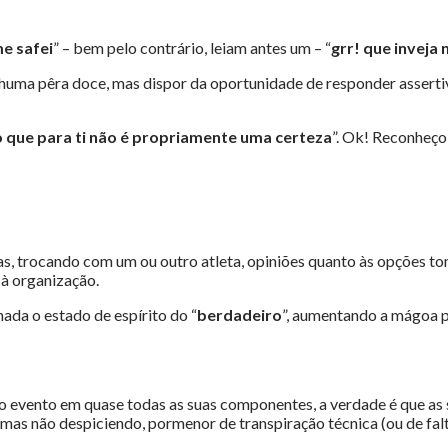
me safei
” – bem pelo contrário, leiam antes um – “
grr! que inveja 
uma pêra doce, mas dispor da oportunidade de responder asserti
 que para ti não é propriamente uma certeza
”. Ok! Reconheço
ias, trocando com um ou outro atleta, opiniões quanto às opções t
 à organização.
ada o estado de espírito do “
berdadeiro
”, aumentando a mágoa po
o evento em quase todas as suas componentes, a verdade é que as s
, mas não despiciendo, pormenor de transpiração técnica (ou de fal