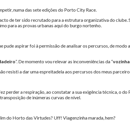
ompetir, numa das sete edições do Porto City Race.
to de ter sido recrutado para a estrutura organizativa do clube. S
ínimo para as provas urbanas aqui do burgo nortenho.
pude aspirar foi à permissão de analisar os percursos, de modo a e
dadeiro
”. De momento vou relevar as inconveniências da “
vozinha
o resisti a dar uma espreitadela aos percursos dos meus parceiro
z perder a respiração, ao constatar a sua exigência técnica, o do 
ransposição de inúmeras curvas de nível.
rdim do Horto das Virtudes? Uff! Viagenzinha marada, hem?