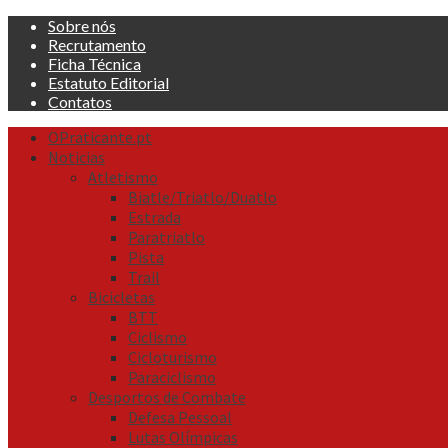
Skip
Sobre nós
to
Recrutamento
content
Ficha Técnica
Estatuto Editorial
Contatos
Primary
OPraticante.pt
Menu
Noticias
Atletismo
Biatle/Triatlo/Duatlo
Estrada
Paratriatlo
Pista
Trail
Bicicletas
BTT
Ciclismo
Cicloturismo
Paraciclismo
Desportos de Combate
Defesa Pessoal
Lutas Olímpicas