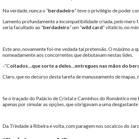
Na verdade, nunca o “
berdadeiro
” teve o privilégio de poder c
Lamento profundamente a incompatibilidade criada, pelo mero fac
seria facultado ao “
berdadeiro
” um “
wild card
” vitalício, no m
Este ano, novamente foi-me vedada tal pretensão. O máximo a que 
nomeadamente aos concorrentes que debutavam nestas lides.
–“C
oitados…que sorte a deles…entregues nas mãos do ber
Claro, que no decurso desta tarefa de manuseamento de mapas, nã
Se o traçado do Palácio de Cristal e Caminhos do Romântico me fe
apenas por simular as opções, que obrigavam a uma desgastante t
Da Trindade à Ribeira e volta, com paragem nos socalcos do Ja