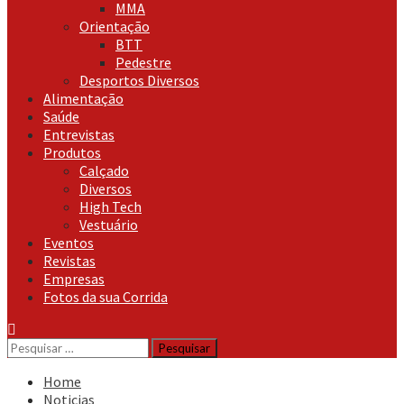
MMA
Orientação
BTT
Pedestre
Desportos Diversos
Alimentação
Saúde
Entrevistas
Produtos
Calçado
Diversos
High Tech
Vestuário
Eventos
Revistas
Empresas
Fotos da sua Corrida
Pesquisar
por:
Home
Noticias