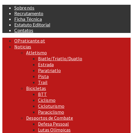
Skip
Sobre nós
to
Recrutamento
content
Ficha Técnica
Estatuto Editorial
Contatos
Primary
OPraticante.pt
Menu
Noticias
Atletismo
Biatle/Triatlo/Duatlo
Estrada
Paratriatlo
Pista
Trail
Bicicletas
BTT
Ciclismo
Cicloturismo
Paraciclismo
Desportos de Combate
Defesa Pessoal
Lutas Olímpicas