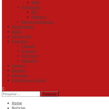
MMA
Orientação
BTT
Pedestre
Desportos Diversos
Alimentação
Saúde
Entrevistas
Produtos
Calçado
Diversos
High Tech
Vestuário
Eventos
Revistas
Empresas
Fotos da sua Corrida
Pesquisar
por:
Home
Noticias