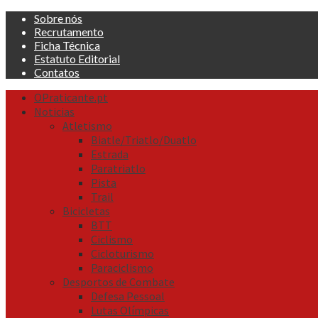
Skip
Sobre nós
to
Recrutamento
content
Ficha Técnica
Estatuto Editorial
Contatos
Primary
OPraticante.pt
Menu
Noticias
Atletismo
Biatle/Triatlo/Duatlo
Estrada
Paratriatlo
Pista
Trail
Bicicletas
BTT
Ciclismo
Cicloturismo
Paraciclismo
Desportos de Combate
Defesa Pessoal
Lutas Olímpicas