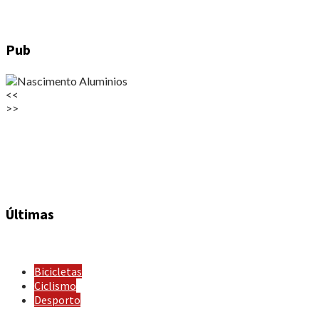
Pub
<<
>>
Últimas
Bicicletas
Ciclismo
Desporto