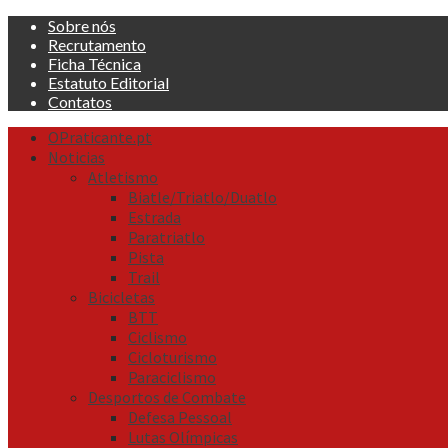
Skip
Sobre nós
to
Recrutamento
content
Ficha Técnica
Estatuto Editorial
Contatos
Primary
OPraticante.pt
Menu
Noticias
Atletismo
Biatle/Triatlo/Duatlo
Estrada
Paratriatlo
Pista
Trail
Bicicletas
BTT
Ciclismo
Cicloturismo
Paraciclismo
Desportos de Combate
Defesa Pessoal
Lutas Olímpicas