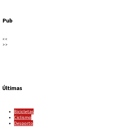
Pub
<<
>>
Últimas
Bicicletas
Ciclismo
Desporto