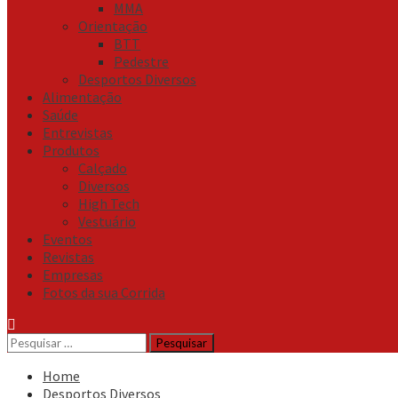
MMA
Orientação
BTT
Pedestre
Desportos Diversos
Alimentação
Saúde
Entrevistas
Produtos
Calçado
Diversos
High Tech
Vestuário
Eventos
Revistas
Empresas
Fotos da sua Corrida
Pesquisar
por:
Home
Desportos Diversos