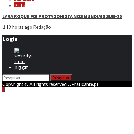
Pista
LARA ROQUE FOI PROTAGONISTA NOS MUNDIAIS SUB-20
13 horas ago
Redação
Login
Pesquisar
por:
Copyright © All rights reserved OPraticante.pt