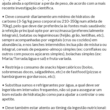
ajuda ainda a optimizar a perda de peso, de acordo com a mais
recente investigação científica.
• Deve consumir diariamente um mínimo de hidratos de
carbono (3-5g/kg peso corporal ou 210-350g num atleta de
70kg), pelo que deve dar preferência às fontes mais saudáveis:
à refeição principal opte por arroz/massa (preferencialmente
integrais), batatas ou leguminosas (feijão, grão, lentilhas, etc),
sempre acompanhadas por vegetais (crus ou cozidos) em
abundância, e nos lanches intermédios inclua pão de mistura ou
integral, cereais de pequeno-almoço simples (ex: cornflakes ou
outros com poucos açúcares simples), bolachas simples (ex:
Maria/Torrada/água e sal) e fruta variada.
• Restrinja o consumo de snacks hipercalóricos (bolos,
sobremesas doces, salgadinhos, etc) e de fastfood (pizzas e
hambúrgueres gordurosos, etc);
• Substitua sumos e refrigerantes por água, a qual deve ser
ingerida em intervalos frequentes, não só para assegurar um
bom estado de hidratação como para ajudar a controlar o seu
apetite.
• Deve também estar atento ao timing da ingestão nutricional: