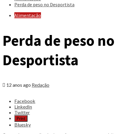
Perda de peso no Desportista
Alimentação
Perda de peso no
Desportista
12 anos ago
Redação
Share
Facebook
the
LinkedIn
post
Twitter
"Perda
Print
de
Bluesky
peso