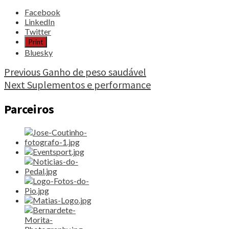
Share
Facebook
the
LinkedIn
post
Twitter
"Perda
Print
de
Bluesky
peso
no
Continue
Previous
Ganho de peso saudável
Desportista"
Next
Suplementos e performance
Reading
Parceiros