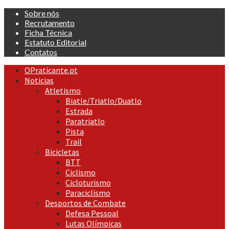
Skip
Sobre nós
to
Recrutamento
content
Ficha Técnica
Estatuto Editorial
Contatos
Primary
OPraticante.pt
Menu
Noticias
Atletismo
Biatle/Triatlo/Duatlo
Estrada
Paratriatlo
Pista
Trail
Bicicletas
BTT
Ciclismo
Cicloturismo
Paraciclismo
Desportos de Combate
Defesa Pessoal
Lutas Olímpicas