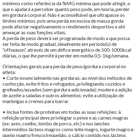
mínimos como referência da %MG mínima que pode atingir, o
que o ajudará a perceber quanto peso pode, em teoria, perder
em gordura corporal. Não é aconselhável que ultrapasse os
limites mínimos, pois uma perda excessiva de massa gorda
pode afectar negativamente o rendimento desportivo e até
ameaçar as suas funções vitais.
A perda de peso deverá ser programada de modo a que possa
ser feita de modo gradual, idealmente em período(s) de
“offseason”, através de um défice energético de 500-1000kcal
diárias, o que lhe permitirá perder em média 0,5-1kg/semana.
Orientações gerais para perda de peso/gordura corporal no
atleta:
• Corte essencialmente nas gorduras: ao nível dos métodos de
confecção, evite fritos e refogados, privilegiando cozidos e
grelhados/assados (sem gordura adicionada); modere a adição
de azeite a saladas e outros alimentos; evite a utilização de
manteigas e cremes para barrar.
• Inclua fontes de proteínas em todas as suas refeições: à
refeição principal deve privilegiar o peixe e as carnes magras
(ex: aves, coelho, lombo de porco, etc) e nos lanches
intermédios lácteos magros como leite magro, iogurte magro e
queijo magro/fresco/requeijão, o cálcio contido nos lácteos