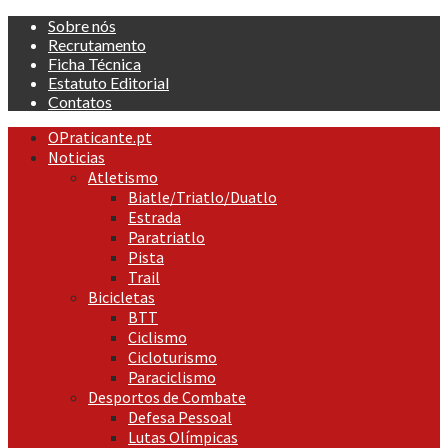
Skip
Sobre nós
to
Recrutamento
content
Ficha Técnica
Estatuto Editorial
Contatos
Primary
OPraticante.pt
Menu
Noticias
Atletismo
Biatle/Triatlo/Duatlo
Estrada
Paratriatlo
Pista
Trail
Bicicletas
BTT
Ciclismo
Cicloturismo
Paraciclismo
Desportos de Combate
Defesa Pessoal
Lutas Olímpicas