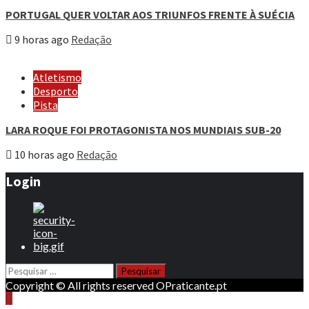
PORTUGAL QUER VOLTAR AOS TRIUNFOS FRENTE À SUÉCIA
9 horas ago
Redação
Atletismo
Desporto
Pista
LARA ROQUE FOI PROTAGONISTA NOS MUNDIAIS SUB-20
10 horas ago
Redação
Login
Pesquisar
por:
Copyright © All rights reserved OPraticante.pt