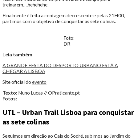
treinarem….hehehehe.
Finalmente é feita a contagem decrescente e pelas 21H00,
partimos com o objetivo de conquistar as sete colinas.
Foto:
DR
Leia também
A GRANDE FESTA DO DESPORTO URBANO ESTÁ A
CHEGAR A LISBOA
Site oficial do
evento
Texto:
Nuno Lucas // OPraticante.pt
Fotos:
UTL – Urban Trail Lisboa para conquistar
as sete colinas
Seguimos em direção ao Cais do Sodré, subimos ao
Jardim do