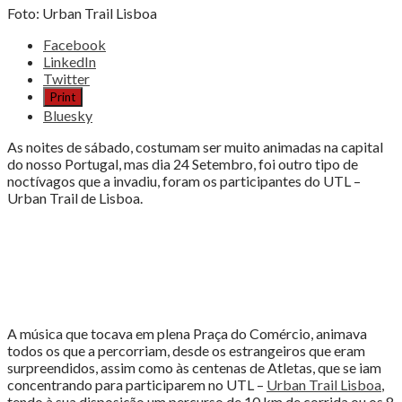
Foto: Urban Trail Lisboa
Share
Facebook
the
LinkedIn
post
Twitter
"O
Print
TRAIL
Bluesky
CHEGOU
À
As noites de sábado, costumam ser muito animadas na capital
CAPITAL
do nosso Portugal, mas dia 24 Setembro, foi outro tipo de
COM
noctívagos que a invadiu, foram os participantes do UTL –
O
Urban Trail de Lisboa.
“UTL”"
A música que tocava em plena Praça do Comércio, animava
todos os que a percorriam, desde os estrangeiros que eram
surpreendidos, assim como às centenas de Atletas, que se iam
concentrando para participarem no UTL –
Urban Trail Lisboa
,
tendo à sua disposição um percurso de 10 km de corrida ou os 8