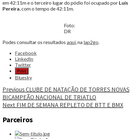
em 42:11m e o terceiro lugar do pódio foi ocupado por
Luís
Pereira
, com o tempo de 42:11m.
Foto:
DR
Podes consultar os resultados
aqui
, na
lap2go
.
Share
Facebook
the
LinkedIn
post
Twitter
"O
Print
TRAIL
Bluesky
CHEGOU
À
Continue
Previous
CLUBE DE NATAÇÃO DE TORRES NOVAS
CAPITAL
BICAMPEÃO NACIONAL DE TRIATLO
Reading
COM
Next
FIM DE SEMANA REPLETO DE BTT E BMX
O
“UTL”"
Parceiros