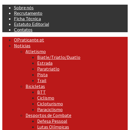
Skip
Sobre nós
to
Recrutamento
content
Ficha Técnica
Estatuto Editorial
Contatos
Primary
OPraticante.pt
Menu
Noticias
Atletismo
Biatle/Triatlo/Duatlo
Estrada
Paratriatlo
Pista
Trail
Bicicletas
BTT
Ciclismo
Cicloturismo
Paraciclismo
Desportos de Combate
Defesa Pessoal
Lutas Olímpicas