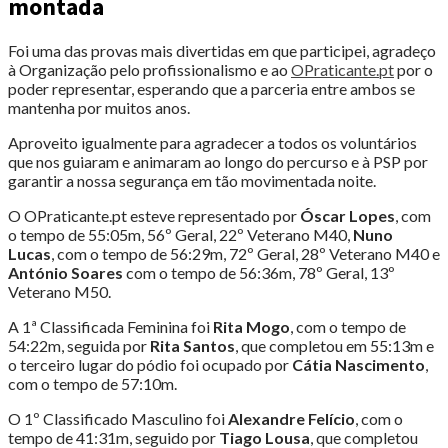
montada
Foi uma das provas mais divertidas em que participei, agradeço
à Organização pelo profissionalismo e ao
OPraticante.pt
por o
poder representar, esperando que a parceria entre ambos se
mantenha por muitos anos.
Aproveito igualmente para agradecer a todos os voluntários
que nos guiaram e animaram ao longo do percurso e à PSP por
garantir a nossa segurança em tão movimentada noite.
O OPraticante.pt esteve representado por
Óscar Lopes
, com
o tempo de 55:05m, 56º Geral, 22º Veterano M40,
Nuno
Lucas
, com o tempo de 56:29m, 72º Geral, 28º Veterano M40 e
António Soares
com o tempo de 56:36m, 78º Geral, 13º
Veterano M50.
A 1ª Classificada Feminina foi
Rita Mogo
, com o tempo de
54:22m, seguida por
Rita Santos
, que completou em 55:13m e
o terceiro lugar do pódio foi ocupado por
Cátia Nascimento
,
com o tempo de 57:10m.
O 1º Classificado Masculino foi
Alexandre Felício
, com o
tempo de 41:31m, seguido por
Tiago Lousa
, que completou