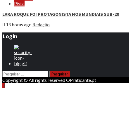
Pista
LARA ROQUE FOI PROTAGONISTA NOS MUNDIAIS SUB-20
13 horas ago
Redação
Login
Pesquisar
por:
Copyright © All rights reserved OPraticante.pt