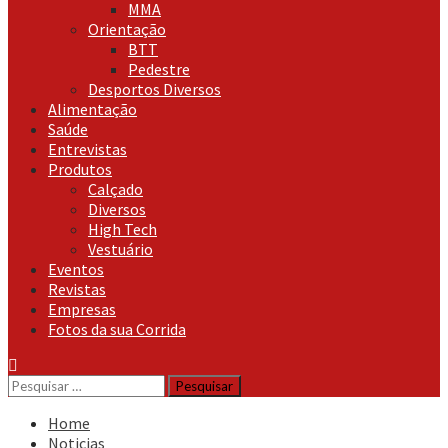
MMA
Orientação
BTT
Pedestre
Desportos Diversos
Alimentação
Saúde
Entrevistas
Produtos
Calçado
Diversos
High Tech
Vestuário
Eventos
Revistas
Empresas
Fotos da sua Corrida
Pesquisar
por:
Home
Noticias