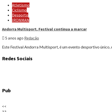
Atletismo
Ciclismo
Desporto
IRONMAN
Andorra Multisport, Festival continua a marcar
5 anos ago
Redação
Este Festival Andorra Multisport, é um evento desportivo único, 
Redes Sociais
Pub
<<
>>