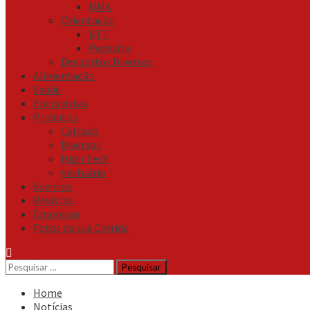
MMA
Orientação
BTT
Pedestre
Desportos Diversos
Alimentação
Saúde
Entrevistas
Produtos
Calçado
Diversos
High Tech
Vestuário
Eventos
Revistas
Empresas
Fotos da sua Corrida
Pesquisar
por:
Home
Notícias