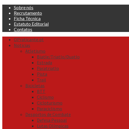
Skip
Sobre nós
to
Recrutamento
content
Ficha Técnica
Estatuto Editorial
Contatos
Primary
OPraticante.pt
Menu
Noticias
Atletismo
Biatle/Triatlo/Duatlo
Estrada
Paratriatlo
Pista
Trail
Bicicletas
BTT
Ciclismo
Cicloturismo
Paraciclismo
Desportos de Combate
Defesa Pessoal
Lutas Olímpicas