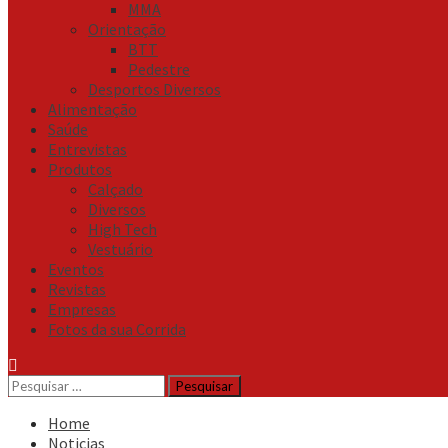
MMA
Orientação
BTT
Pedestre
Desportos Diversos
Alimentação
Saúde
Entrevistas
Produtos
Calçado
Diversos
High Tech
Vestuário
Eventos
Revistas
Empresas
Fotos da sua Corrida
Pesquisar
por:
Home
Noticias