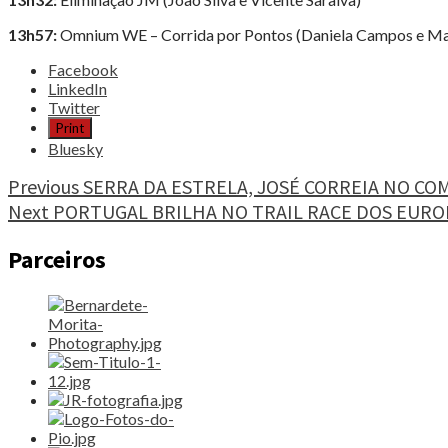
13h57:
Omnium WE – Corrida por Pontos (Daniela Campos e Ma
Share
Facebook
the
LinkedIn
post
Twitter
"ESLOVÁQUIA,
Print
CICLISMO
Bluesky
PORTUGUÊS
A
Continue
Previous
SERRA DA ESTRELA, JOSÉ CORREIA NO C
BRILHAR"
Next
PORTUGAL BRILHA NO TRAIL RACE DOS EUR
Reading
Parceiros