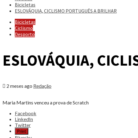
Bicicletas
ESLOVÁQUIA, CICLISMO PORTUGUÊS A BRILHAR
Bicicletas
Ciclismo
Desporto
ESLOVÁQUIA, CICL
2 meses ago
Redação
Maria Martins venceu a prova de Scratch
Share
Facebook
the
LinkedIn
post
Twitter
"ESLOVÁQUIA,
Print
CICLISMO
Bluesky