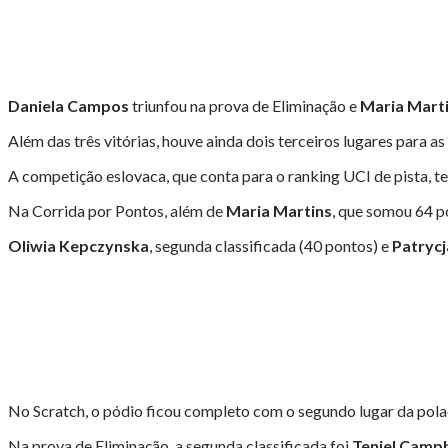
Daniela Campos
triunfou na prova de Eliminação e
Maria Mart
Além das três vitórias, houve ainda dois terceiros lugares para a
A competição eslovaca, que conta para o ranking UCI de pista, t
Na Corrida por Pontos, além de
Maria Martins
, que somou 64 p
Oliwia Kepczynska
, segunda classificada (40 pontos) e
Patryc
No Scratch, o pódio ficou completo com o segundo lugar da pol
Na prova de Eliminação, a segunda classificada foi
Teniel Campb