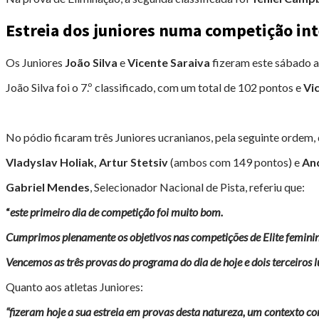
Estreia dos juniores numa competição in
Os Juniores
João Silva
e
Vicente Saraiva
fizeram este sábado a
João Silva foi o 7.º classificado, com um total de 102 pontos e
Vi
No pódio ficaram três Juniores ucranianos, pela seguinte ordem, 
Vladyslav Holiak, Artur Stetsiv
(ambos com 149 pontos) e
An
Gabriel Mendes
, Selecionador Nacional de Pista, referiu que:
“
este primeiro
dia de competição foi muito bom.
Cumprimos plenamente os objetivos nas competições de Elite feminin
Vencemos as três provas do programa do dia de hoje e dois terceiros l
Quanto aos atletas Juniores:
“fizeram hoje a sua estreia em provas desta
natureza, um contexto com