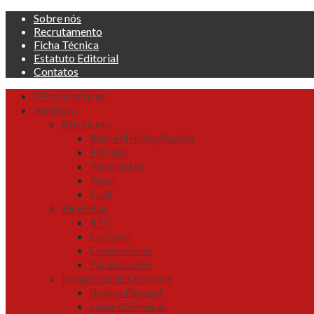
Skip
Sobre nós
to
Recrutamento
content
Ficha Técnica
Estatuto Editorial
Contatos
Primary
OPraticante.pt
Menu
Noticias
Atletismo
Biatle/Triatlo/Duatlo
Estrada
Paratriatlo
Pista
Trail
Bicicletas
BTT
Ciclismo
Cicloturismo
Paraciclismo
Desportos de Combate
Defesa Pessoal
Lutas Olímpicas