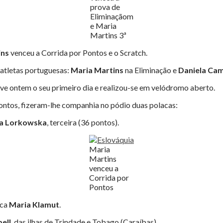
prova de
Eliminaçãom
e Maria
Martins 3ª
ins
venceu a Corrida por Pontos e o Scratch.
s atletas portuguesas:
Maria Martins
na Eliminação e
Daniela Ca
eve ontem o seu primeiro dia e realizou-se em velódromo aberto.
ontos, fizeram-lhe companhia no pódio duas polacas:
ja Lorkowska
, terceira (36 pontos).
Maria
Martins
venceu a
Corrida por
Pontos
aca
Maria Klamut
.
ell
, das ilhas de Trindade e Tobago (Caraíbas).