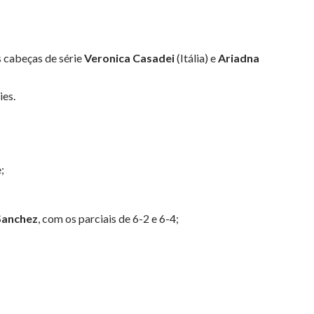
s cabeças de série
Veronica Casadei
(Itália) e
Ariadna
ies.
e;
Sanchez
, com os parciais de 6-2 e 6-4;