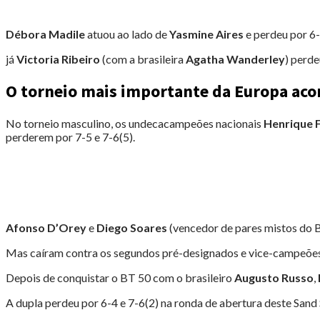
Débora Madile
atuou ao lado de
Yasmine Aires
e perdeu por 6-
já
Victoria Ribeiro
(com a brasileira
Agatha Wanderley
) perd
O torneio mais importante da Europa aco
No torneio masculino, os undecacampeões nacionais
Henrique F
perderem por 7-5 e 7-6(5).
Afonso D’Orey
e
Diego Soares
(vencedor de pares mistos do 
Mas caíram contra os segundos pré-designados e vice-campeões 
Depois de conquistar o BT 50 com o brasileiro
Augusto Russo
,
A dupla perdeu por 6-4 e 7-6(2) na ronda de abertura deste Sand 