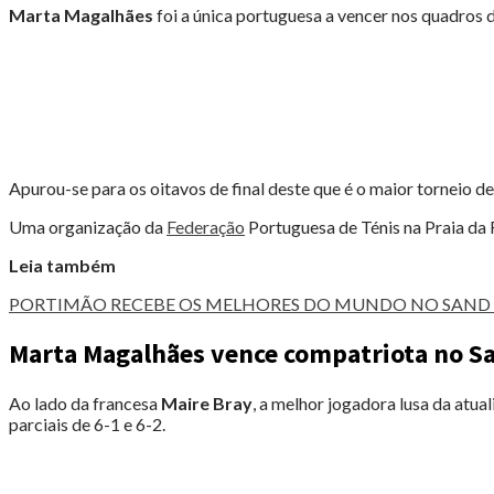
OITAVOS
Marta Magalhães
foi a única portuguesa a vencer nos quadros 
DE
FINAL
EM
PORTIMÃO"
Apurou-se para os oitavos de final deste que é o maior torneio de
Uma organização da
Federação
Portuguesa de Ténis na Praia da 
Leia também
PORTIMÃO RECEBE OS MELHORES DO MUNDO NO SAND 
Marta Magalhães vence compatriota no S
Ao lado da francesa
Maire Bray
, a melhor jogadora lusa da atual
parciais de 6-1 e 6-2.