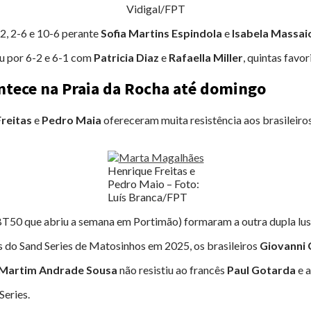
Vidigal/FPT
2, 2-6 e 10-6 perante
Sofia Martins Espindola
e
Isabela Massaio
eu por 6-2 e 6-1 com
Patricia Diaz
e
Rafaella Miller
, quintas favor
ntece na Praia da Rocha até domingo
reitas
e
Pedro Maia
ofereceram muita resistência aos brasileiro
Henrique Freitas e
Pedro Maio – Foto:
Luís Branca/FPT
BT50 que abriu a semana em Portimão) formaram a outra dupla lus
do Sand Series de Matosinhos em 2025, os brasileiros
Giovanni 
Martim Andrade Sousa
não resistiu ao francês
Paul Gotarda
e a
Series.