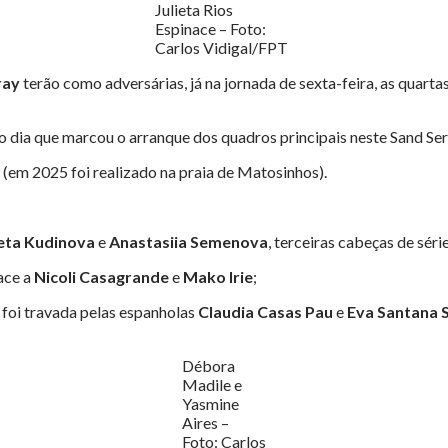
Julieta Rios
Espinace – Foto:
Carlos Vidigal/FPT
ray
terão como adversárias, já na jornada de sexta-feira, as quarta
no dia que marcou o arranque dos quadros principais neste Sand Ser
 (em 2025 foi realizado na praia de Matosinhos).
eta Kudinova
e
Anastasiia Semenova
, terceiras cabeças de séri
ace a
Nicoli Casagrande
e
Mako Irie
;
) foi travada pelas espanholas
Claudia Casas Pau
e
Eva Santana 
Débora
Madile e
Yasmine
Aires –
Foto: Carlos