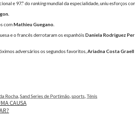
cional e 97.º do
ranking
mundial da especialidade, uniu esforços c
igon
.
tos com
Mathieu Guegano
.
uesa e o francês derrotaram os espanhóis
Daniela Rodriguez Pe
ximos adversários os segundos favoritos,
Ariadna Costa Graell
 da Rocha
,
Sand Series de Portimão
,
sports
,
Ténis
UMA CAUSA
TAR?