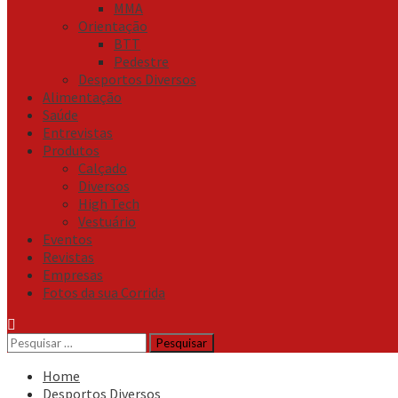
MMA
Orientação
BTT
Pedestre
Desportos Diversos
Alimentação
Saúde
Entrevistas
Produtos
Calçado
Diversos
High Tech
Vestuário
Eventos
Revistas
Empresas
Fotos da sua Corrida
Pesquisar
por:
Home
Desportos Diversos