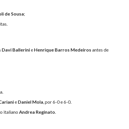
li de Sousa
;
itas.
s
Davi Ballerini
e
Henrique Barros Medeiros
antes de
a.
Cariani
e
Daniel Mola
, por 6-0 e 6-0.
o italiano
Andrea Reginato
.