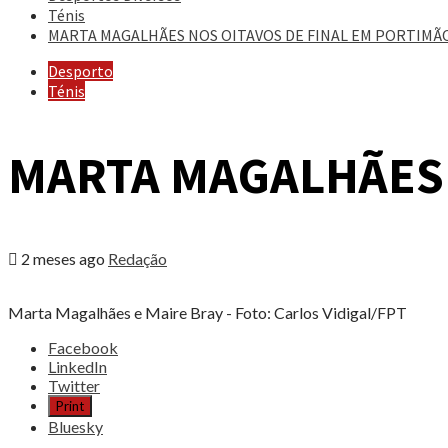
Ténis
MARTA MAGALHÃES NOS OITAVOS DE FINAL EM PORTIMÃ
Desporto
Ténis
MARTA MAGALHÃES 
2 meses ago
Redação
Marta Magalhães e Maire Bray - Foto: Carlos Vidigal/FPT
Share
Facebook
the
LinkedIn
post
Twitter
"MARTA
Print
MAGALHÃES
Bluesky
NOS