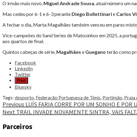
O irmão mais novo,
Miguel Andrade Sousa
, atual número um na
Mas cedeu por 6-1 e 6-3 perante
Diego Bollettinari
e
Carlos V
A fechar o dia, Marta Magalhães também venceu em pares mis
Vice-campeões do Sand Series de Matosinhos em 2025, a portug
aos quartos de final.
Quintos cabeças de série,
Magalhães
e
Guegano
terão como pró
Share
Facebook
the
LinkedIn
post
Twitter
"MARTA
Print
MAGALHÃES
Bluesky
NOS
OITAVOS
Tags:
desporto
,
Federação Portuguesa de Ténis
,
Portimão
,
Praia
DE
Continue
Previous
LUÍS FARIA CORRE POR UM SONHO E POR 
FINAL
Next
TRAIL INVADE NOVAMENTE SINTRA, VAIS FAL
Reading
EM
PORTIMÃO"
Parceiros