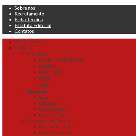
Skip
Sobre nós
to
Recrutamento
content
Ficha Técnica
Estatuto Editorial
Contatos
Primary
OPraticante.pt
Menu
Noticias
Atletismo
Biatle/Triatlo/Duatlo
Estrada
Paratriatlo
Pista
Trail
Bicicletas
BTT
Ciclismo
Cicloturismo
Paraciclismo
Desportos de Combate
Defesa Pessoal
Lutas Olímpicas