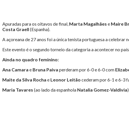
Apuradas para os oitavos de final,
Marta Magalhães
e
Maire B
Costa
Graell
(Espanha).
A açoreana de 27 anos foi a única tenista portuguesa a celebrar 
Este evento é o segundo torneio da categoria a acontecer no país
Ainda no quadro feminino:
Ana Camara
e
Bruna Paiva
perderam por 6-0 e 6-0 com
Elizab
Maite da Silva Rocha
e
Leonor Leitão
cederam por 6-1 e 6-3 f
Maria Tavares
(ao lado da espanhola
Natalia Gomez-Valdivia