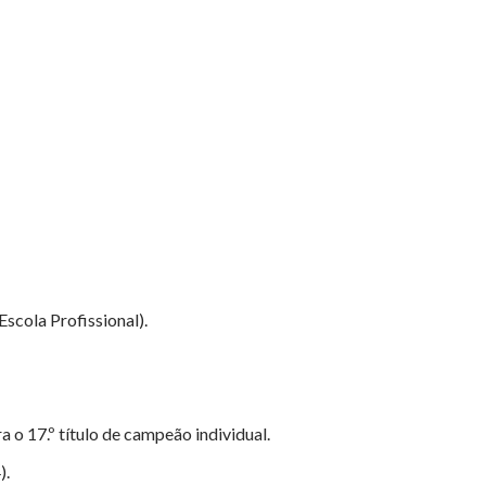
scola Profissional).
o 17.º título de campeão individual.
).