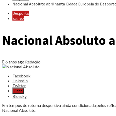
Nacional Absoluto abrilhanta Cidade Europeia do Desport
Desporto
xadrez
Nacional Absoluto a
6 anos ago
Redação
Share
Facebook
the
LinkedIn
post
Twitter
"Nacional
Print
Absoluto
Bluesky
abrilhanta
Cidade
Em tempos de retoma desportiva ainda condicionada pelos refle
Europeia
Nacional Absoluto.
do