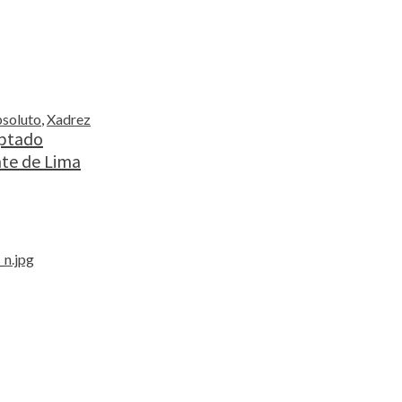
soluto
,
Xadrez
aptado
nte de Lima