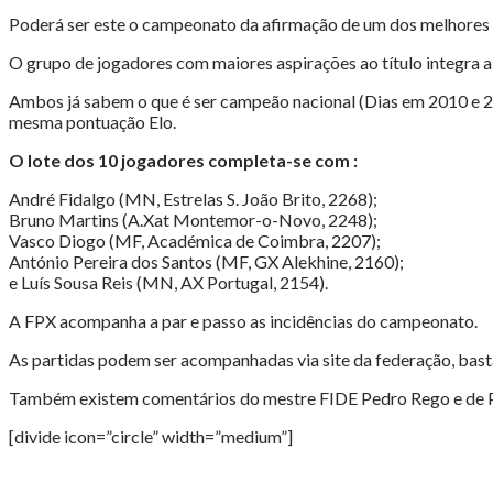
Poderá ser este o campeonato da afirmação de um dos melhores 
O grupo de jogadores com maiores aspirações ao título integra 
Ambos já sabem o que é ser campeão nacional (Dias em 2010 e 
mesma pontuação Elo.
O lote dos 10 jogadores completa-se com :
André Fidalgo (MN, Estrelas S. João Brito, 2268);
Bruno Martins (A.Xat Montemor-o-Novo, 2248);
Vasco Diogo (MF, Académica de Coimbra, 2207);
António Pereira dos Santos (MF, GX Alekhine, 2160);
e Luís Sousa Reis (MN, AX Portugal, 2154).
A FPX acompanha a par e passo as incidências do campeonato.
As partidas podem ser acompanhadas via site da federação, basta
Também existem comentários do mestre FIDE Pedro Rego e de Paul
[divide icon=”circle” width=”medium”]