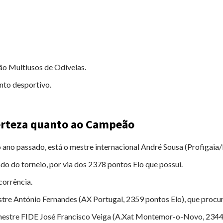
hão Multiusos de Odivelas.
to desportivo.
erteza quanto ao Campeão
ano passado, está o mestre internacional André Sousa (Profigaia/E
o do torneio, por via dos 2378 pontos Elo que possui.
corrência.
re António Fernandes (AX Portugal, 2359 pontos Elo), que procura 
 mestre FIDE José Francisco Veiga (A.Xat Montemor-o-Novo, 2344