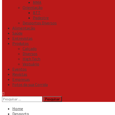
MMA
Orientação
BTT
Pedestre
Desportos Diversos
Alimentação
Saúde
Entrevistas
Produtos
Calçado
Diversos
High Tech
Vestuário
Eventos
Revistas
Empresas
Fotos da sua Corrida
Pesquisar
por:
Home
Desporto