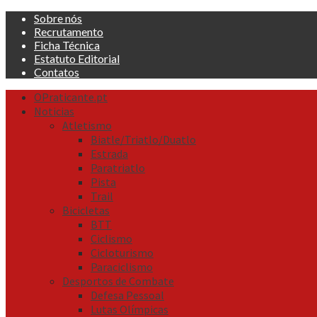
Skip
Sobre nós
to
Recrutamento
content
Ficha Técnica
Estatuto Editorial
Contatos
Primary
OPraticante.pt
Menu
Noticias
Atletismo
Biatle/Triatlo/Duatlo
Estrada
Paratriatlo
Pista
Trail
Bicicletas
BTT
Ciclismo
Cicloturismo
Paraciclismo
Desportos de Combate
Defesa Pessoal
Lutas Olímpicas