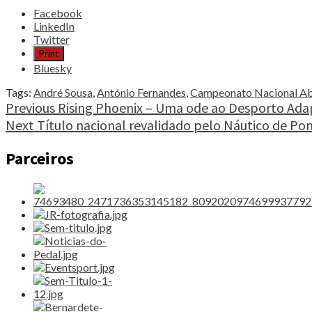
Share
Facebook
the
LinkedIn
post
Twitter
"Nacional
Print
Absoluto
Bluesky
abrilhanta
Cidade
Tags:
André Sousa
,
António Fernandes
,
Campeonato Nacional Ab
Europeia
Continue
Previous
Rising Phoenix – Uma ode ao Desporto Ad
do
Next
Título nacional revalidado pelo Náutico de Po
Reading
Desporto"
Parceiros