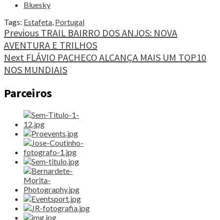
ESTAFETAS
Bluesky
SUPERAM
RECORDES
Tags:
Estafeta
,
Portugal
NACIONAIS"
Continue
Previous
TRAIL BAIRRO DOS ANJOS: NOVA
AVENTURA E TRILHOS
Reading
Next
FLÁVIO PACHECO ALCANÇA MAIS UM TOP10
NOS MUNDIAIS
Parceiros