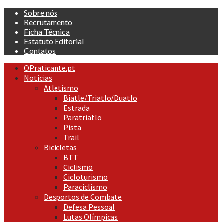
Skip
Sobre nós
to
Recrutamento
content
Ficha Técnica
Estatuto Editorial
Contatos
Primary
OPraticante.pt
Menu
Noticias
Atletismo
Biatle/Triatlo/Duatlo
Estrada
Paratriatlo
Pista
Trail
Bicicletas
BTT
Ciclismo
Cicloturismo
Paraciclismo
Desportos de Combate
Defesa Pessoal
Lutas Olímpicas