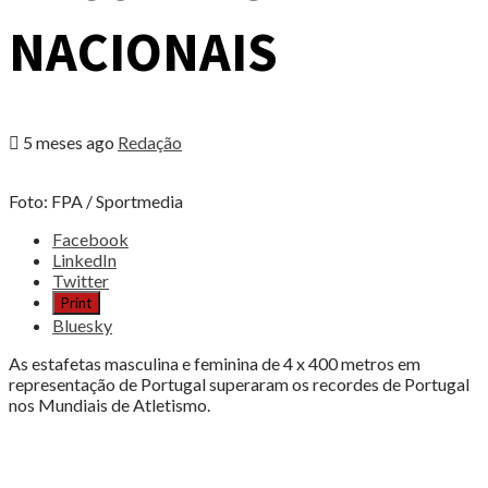
NACIONAIS
5 meses ago
Redação
Foto: FPA / Sportmedia
Share
Facebook
the
LinkedIn
post
Twitter
"PORTUGAL,
Print
ESTAFETAS
Bluesky
SUPERAM
RECORDES
As estafetas masculina e feminina de 4 x 400 metros em
NACIONAIS"
representação de Portugal superaram os recordes de Portugal
nos Mundiais de Atletismo.