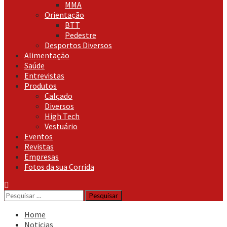
MMA
Orientação
BTT
Pedestre
Desportos Diversos
Alimentação
Saúde
Entrevistas
Produtos
Calçado
Diversos
High Tech
Vestuário
Eventos
Revistas
Empresas
Fotos da sua Corrida
Pesquisar
por:
Home
Noticias