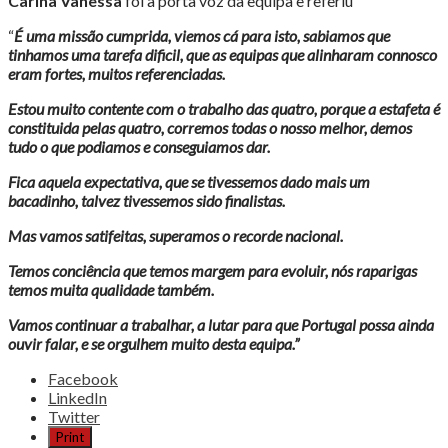
Carina Vanessa
foi a porta voz da equipa e referiu
“
É uma missão cumprida, viemos cá para isto, sabiamos que
tinhamos uma tarefa dificil, que as equipas que alinharam connosco
eram fortes, muitos referenciadas.
Estou muito contente com o trabalho das quatro, porque a estafeta é
constituida pelas quatro, corremos todas o nosso melhor, demos
tudo o que podiamos e conseguiamos dar.
Fica aquela expectativa, que se tivessemos dado mais um
bacadinho, talvez tivessemos sido finalistas.
Mas vamos satifeitas, superamos o recorde nacional.
Temos conciência que temos margem para evoluir, nós raparigas
temos muita qualidade também.
Vamos continuar a trabalhar, a lutar para que Portugal possa ainda
ouvir falar, e se orgulhem muito desta equipa.”
Share
Facebook
the
LinkedIn
post
Twitter
"PORTUGAL,
Print