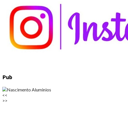
Pub
<<
>>