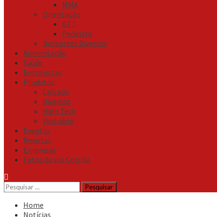
MMA
Orientação
BTT
Pedestre
Desportos Diversos
Alimentação
Saúde
Entrevistas
Produtos
Calçado
Diversos
High Tech
Vestuário
Eventos
Revistas
Empresas
Fotos da sua Corrida
Pesquisar
por:
Home
Notícias