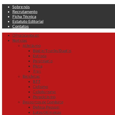
Skip
Sobre nós
to
Recrutamento
content
Ficha Técnica
Estatuto Editorial
Contatos
Primary
OPraticante.pt
Menu
Noticias
Atletismo
Biatle/Triatlo/Duatlo
Estrada
Paratriatlo
Pista
Trail
Bicicletas
BTT
Ciclismo
Cicloturismo
Paraciclismo
Desportos de Combate
Defesa Pessoal
Lutas Olímpicas