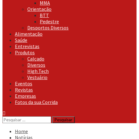
MMA
Orientação
BTT
Pedestre
Desportos Diversos
Alimentação
Saúde
Entrevistas
Produtos
Calçado
Diversos
High Tech
Vestuário
Eventos
Revistas
Empresas
Fotos da sua Corrida
Pesquisar
por:
Home
Notícias