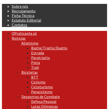
Skip
Sobre nós
to
Recrutamento
content
Ficha Técnica
Estatuto Editorial
Contatos
Primary
OPraticante.pt
Menu
Noticias
Atletismo
Biatle/Triatlo/Duatlo
Estrada
Paratriatlo
Pista
Trail
Bicicletas
BTT
Ciclismo
Cicloturismo
Paraciclismo
Desportos de Combate
Defesa Pessoal
Lutas Olímpicas