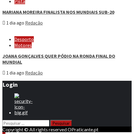
Pista
MARIANA MOREIRA FINALISTA NOS MUNDIAIS SUB-20
1 dia ago
Redação
Desporto
Motores
JOANA GONÇALVES QUER PÓDIO NA RONDA FINAL DO
MUNDIAL
1 dia ago
Redação
Login
Pesquisar
por:
Copyright © All rights reserved OPraticante.pt