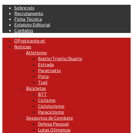
Skip
Sobre nós
to
Recrutamento
content
Ficha Técnica
Estatuto Editorial
Contatos
Primary
OPraticante.pt
Menu
Noticias
Atletismo
Biatle/Triatlo/Duatlo
Estrada
Paratriatlo
Pista
Trail
Bicicletas
BTT
Ciclismo
Cicloturismo
Paraciclismo
Desportos de Combate
Defesa Pessoal
Lutas Olímpicas