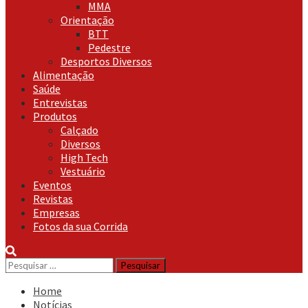
MMA
Orientação
BTT
Pedestre
Desportos Diversos
Alimentação
Saúde
Entrevistas
Produtos
Calçado
Diversos
High Tech
Vestuário
Eventos
Revistas
Empresas
Fotos da sua Corrida
Pesquisar
por:
Home
Notícias