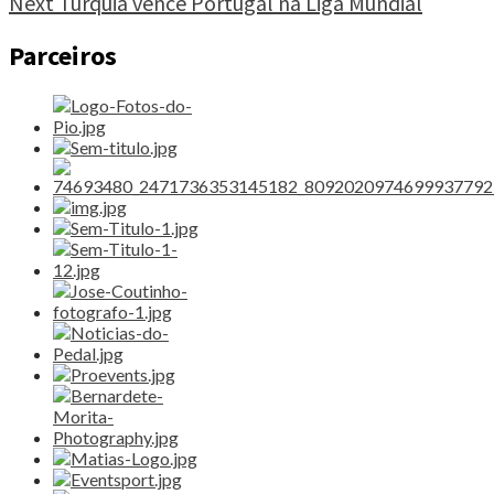
Next
Turquia vence Portugal na Liga Mundial
Reading
hoje
na
Parceiros
Poule
A2"