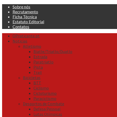
Skip
Sobre nós
to
Recrutamento
content
Ficha Técnica
Estatuto Editorial
Contatos
Primary
OPraticante.pt
Menu
Noticias
Atletismo
Biatle/Triatlo/Duatlo
Estrada
Paratriatlo
Pista
Trail
Bicicletas
BTT
Ciclismo
Cicloturismo
Paraciclismo
Desportos de Combate
Defesa Pessoal
Lutas Olímpicas