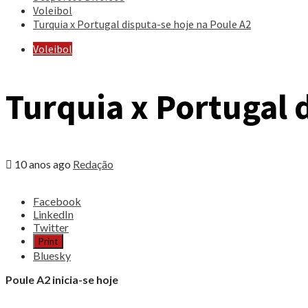
Voleibol
Turquia x Portugal disputa-se hoje na Poule A2
Voleibol
Turquia x Portugal 
10 anos ago
Redação
Share
Facebook
the
LinkedIn
post
Twitter
"Turquia
Print
x
Bluesky
Portugal
disputa-
Poule A2 inicia-se hoje
se
hoje