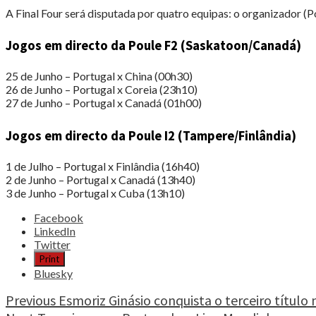
A Final Four será disputada por quatro equipas: o organizador (Po
Jogos em directo da Poule F2 (Saskatoon/Canadá)
25 de Junho – Portugal x China (00h30)
26 de Junho – Portugal x Coreia (23h10)
27 de Junho – Portugal x Canadá (01h00)
Jogos em directo da Poule I2 (Tampere/Finlândia)
1 de Julho – Portugal x Finlândia (16h40)
2 de Junho – Portugal x Canadá (13h40)
3 de Junho – Portugal x Cuba (13h10)
Share
Facebook
the
LinkedIn
post
Twitter
"Turquia
Print
x
Bluesky
Portugal
disputa-
Continue
Previous
Esmoriz Ginásio conquista o terceiro título
se