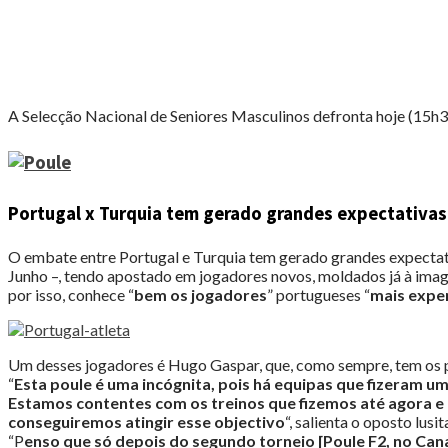
na
Poule
A2"
A Selecção Nacional de Seniores Masculinos defronta hoje (15h30,
Portugal x Turquia tem gerado grandes expectativas
O embate entre Portugal e Turquia tem gerado grandes expectativa
Junho –, tendo apostado em jogadores novos, moldados já à image
por isso, conhece “
bem os jogadores
” portugueses “
mais expe
Um desses jogadores é Hugo Gaspar, que, como sempre, tem os p
“
Esta poule é uma incógnita, pois há equipas que fizeram u
Estamos contentes com os treinos que fizemos até agora e 
conseguiremos atingir esse objectivo
“, salienta o oposto lus
“P
enso que só depois do segundo torneio [Poule F2, no Can