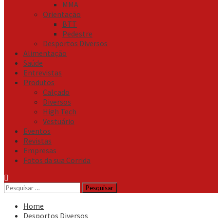
MMA
Orientação
BTT
Pedestre
Desportos Diversos
Alimentação
Saúde
Entrevistas
Produtos
Calçado
Diversos
High Tech
Vestuário
Eventos
Revistas
Empresas
Fotos da sua Corrida
Pesquisar
por:
Home
Desportos Diversos