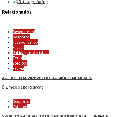
Relacionados
Basquetebol
Desporto
Futebol de rua
Futsal
Patinagem Artística
Ténis
Voleibol
xadrez
AGITA SEIXAL 2026 «PELA SUA SAÚDE, MEXA-SE!»
2 meses ago
Redação
Desporto
Voleibol
SPORTING ACABA COM INVENCIBILIDADE AZUL E BRANCA