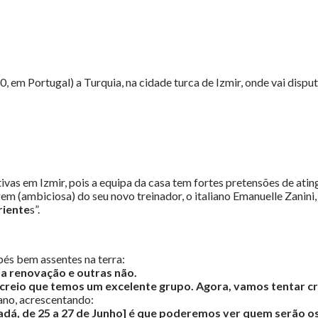
 em Portugal) a Turquia, na cidade turca de Izmir, onde vai disput
s em Izmir, pois a equipa da casa tem fortes pretensões de atingir
m (ambiciosa) do seu novo treinador, o italiano Emanuelle Zanini, 
riente
s”.
és bem assentes na terra:
ma renovação e outras não.
creio que temos um excelente grupo. Agora, vamos tentar cre
itano, acrescentando:
adá, de 25 a 27 de Junho] é que poderemos ver quem serão os