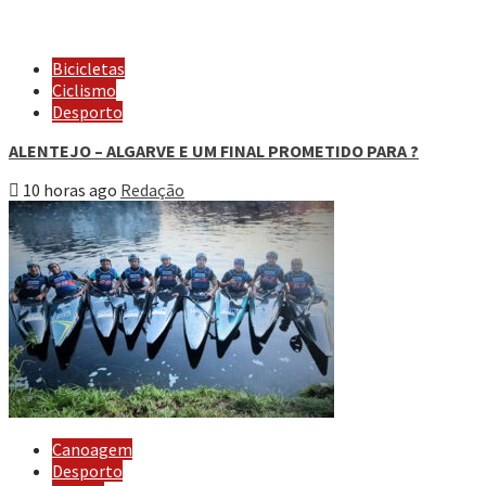
Bicicletas
Ciclismo
Desporto
ALENTEJO – ALGARVE E UM FINAL PROMETIDO PARA ?
10 horas ago
Redação
Canoagem
Desporto