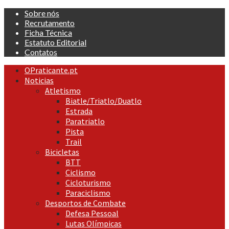
Skip
Sobre nós
to
Recrutamento
content
Ficha Técnica
Estatuto Editorial
Contatos
Primary
OPraticante.pt
Menu
Noticias
Atletismo
Biatle/Triatlo/Duatlo
Estrada
Paratriatlo
Pista
Trail
Bicicletas
BTT
Ciclismo
Cicloturismo
Paraciclismo
Desportos de Combate
Defesa Pessoal
Lutas Olímpicas