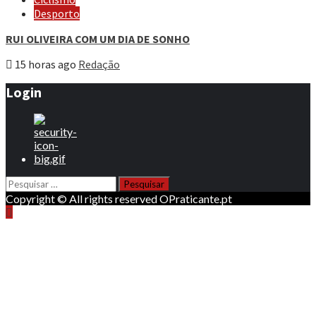
Desporto
RUI OLIVEIRA COM UM DIA DE SONHO
15 horas ago
Redação
Login
Pesquisar
por:
Copyright © All rights reserved OPraticante.pt