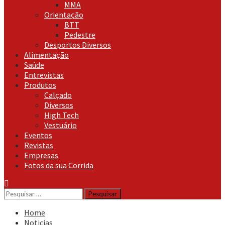
MMA
Orientação
BTT
Pedestre
Desportos Diversos
Alimentação
Saúde
Entrevistas
Produtos
Calçado
Diversos
High Tech
Vestuário
Eventos
Revistas
Empresas
Fotos da sua Corrida
Pesquisar
por:
Home
Noticias