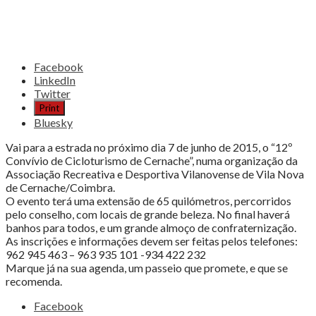
post
"12º
Convívio
de
Cicloturismo
Facebook
de
LinkedIn
Cernache"
Twitter
Print
Bluesky
Vai para a estrada no próximo dia 7 de junho de 2015, o “12º
Convívio de Cicloturismo de Cernache”, numa organização da
Associação Recreativa e Desportiva Vilanovense de Vila Nova
de Cernache/Coimbra.
O evento terá uma extensão de 65 quilómetros, percorridos
pelo conselho, com locais de grande beleza. No final haverá
banhos para todos, e um grande almoço de confraternização.
As inscrições e informações devem ser feitas pelos telefones:
962 945 463 – 963 935 101 -934 422 232
Marque já na sua agenda, um passeio que promete, e que se
recomenda.
Share
Facebook