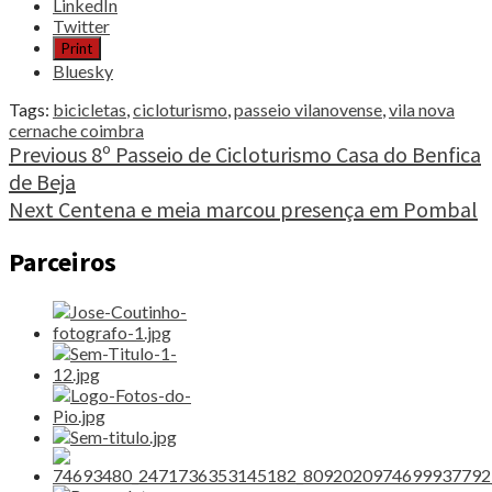
the
LinkedIn
post
Twitter
"12º
Print
Convívio
Bluesky
de
Cicloturismo
Tags:
bicicletas
,
cicloturismo
,
passeio vilanovense
,
vila nova
de
cernache coimbra
Cernache"
Continue
Previous
8º Passeio de Cicloturismo Casa do Benfica
de Beja
Reading
Next
Centena e meia marcou presença em Pombal
Parceiros