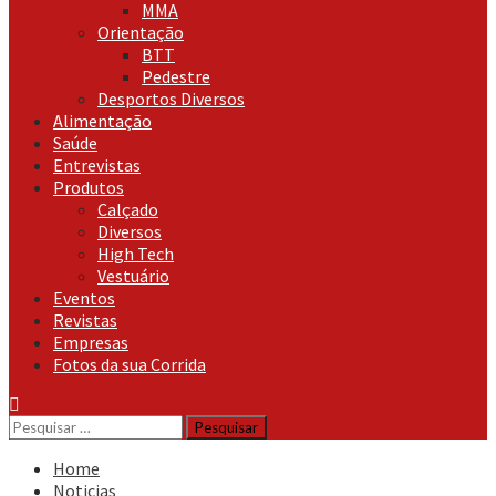
MMA
Orientação
BTT
Pedestre
Desportos Diversos
Alimentação
Saúde
Entrevistas
Produtos
Calçado
Diversos
High Tech
Vestuário
Eventos
Revistas
Empresas
Fotos da sua Corrida
Pesquisar
por:
Home
Noticias