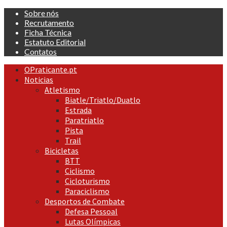
Skip
Sobre nós
to
Recrutamento
content
Ficha Técnica
Estatuto Editorial
Contatos
Primary
OPraticante.pt
Menu
Noticias
Atletismo
Biatle/Triatlo/Duatlo
Estrada
Paratriatlo
Pista
Trail
Bicicletas
BTT
Ciclismo
Cicloturismo
Paraciclismo
Desportos de Combate
Defesa Pessoal
Lutas Olímpicas