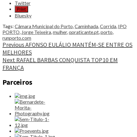
post
Twitter
"CORRIDA
Print
DA
Bluesky
MULHER:
20
Tags:
Câmara Municipal do Porto
,
Caminhada
,
Corrida
,
IPO
ANOS,
PORTO
,
Jorge Teixeira
,
mulher
,
opraticante.pt
,
porto
,
25
runporto.com
MIL
Continue
Previous
AFONSO EULÁLIO MANTÉM-SE ENTRE OS
RAZÕES
MELHORES
Reading
PARA
Next
RAFAEL BARBAS CONQUISTA TOP10 EM
SORRIR"
FRANÇA
Parceiros