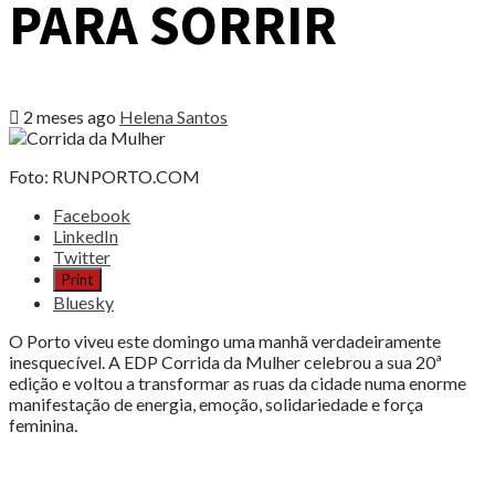
PARA SORRIR
2 meses ago
Helena Santos
Foto: RUNPORTO.COM
Share
Facebook
the
LinkedIn
post
Twitter
"CORRIDA
Print
DA
Bluesky
MULHER:
20
O Porto viveu este domingo uma manhã verdadeiramente
ANOS,
inesquecível. A EDP Corrida da Mulher celebrou a sua 20ª
25
edição e voltou a transformar as ruas da cidade numa enorme
MIL
manifestação de energia, emoção, solidariedade e força
RAZÕES
feminina.
PARA
SORRIR"