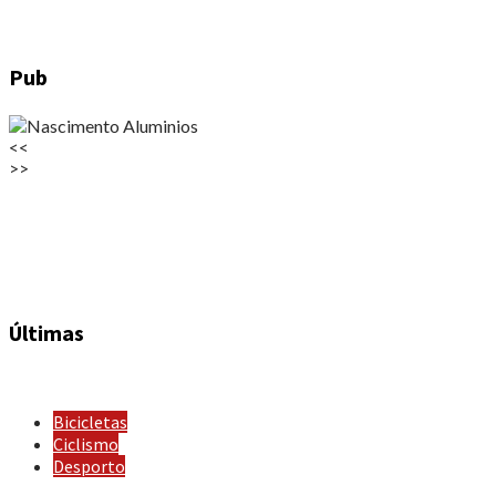
Pub
<<
>>
Últimas
Bicicletas
Ciclismo
Desporto