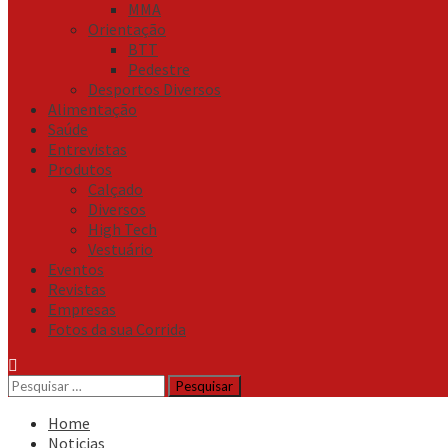
MMA
Orientação
BTT
Pedestre
Desportos Diversos
Alimentação
Saúde
Entrevistas
Produtos
Calçado
Diversos
High Tech
Vestuário
Eventos
Revistas
Empresas
Fotos da sua Corrida
Pesquisar
por:
Home
Noticias