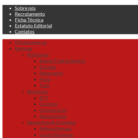
Skip
Sobre nós
to
Recrutamento
content
Ficha Técnica
Estatuto Editorial
Contatos
Primary
OPraticante.pt
Menu
Noticias
Atletismo
Biatle/Triatlo/Duatlo
Estrada
Paratriatlo
Pista
Trail
Bicicletas
BTT
Ciclismo
Cicloturismo
Paraciclismo
Desportos de Combate
Defesa Pessoal
Lutas Olímpicas