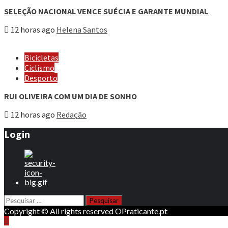
SELEÇÃO NACIONAL VENCE SUÉCIA E GARANTE MUNDIAL
12 horas ago
Helena Santos
Bicicletas
Ciclismo
Desporto
RUI OLIVEIRA COM UM DIA DE SONHO
12 horas ago
Redação
Login
Pesquisar
por:
Copyright © All rights reserved OPraticante.pt