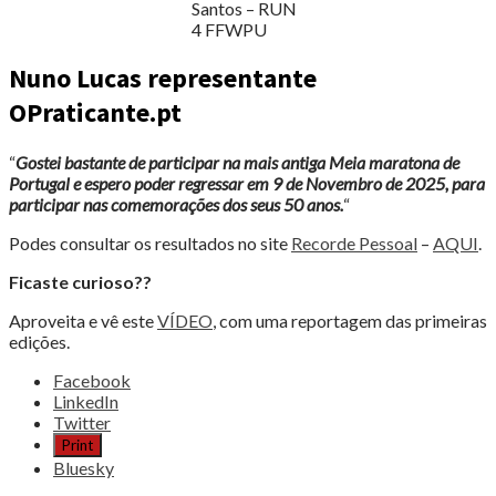
Santos – RUN
4 FFWPU
Nuno Lucas representante
OPraticante.pt
“
Gostei bastante de participar na mais antiga Meia maratona de
Portugal e espero poder regressar em 9 de Novembro de 2025, para
participar nas comemorações dos seus 50 anos.
“
Podes consultar os resultados no site
Recorde Pessoal
–
AQUI
.
Ficaste curioso??
Aproveita e vê este
VÍDEO
, com uma reportagem das primeiras
edições.
Share
Facebook
the
LinkedIn
post
Twitter
"A
Print
NAZARÉ
Bluesky
NÃO