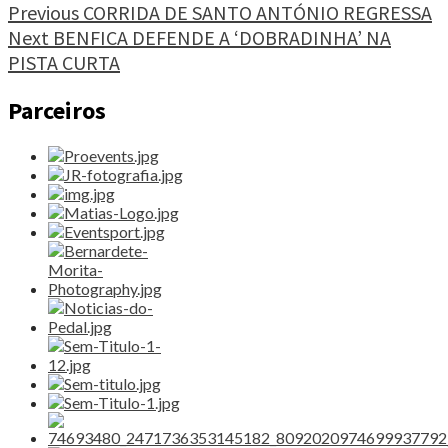
É
Continue
Previous
CORRIDA DE SANTO ANTÓNIO REGRESSA
SÓ
Next
BENFICA DEFENDE A ‘DOBRADINHA’ NA
Reading
SURF"
PISTA CURTA
Parceiros