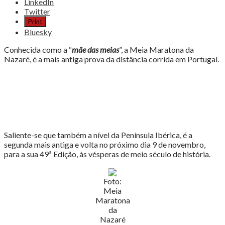
the
LinkedIn
post
Twitter
"A
Print
NAZARÉ
Bluesky
NÃO
É
Conhecida como a “
mãe das meias
”, a Meia Maratona da
SÓ
Nazaré, é a mais antiga prova da distância corrida em Portugal.
SURF"
Saliente-se que também a nível da Península Ibérica, é a
segunda mais antiga e volta no próximo dia 9 de novembro,
para a sua 49ª Edição, às vésperas de meio século de história.
Foto:
Meia
Maratona
da
Nazaré