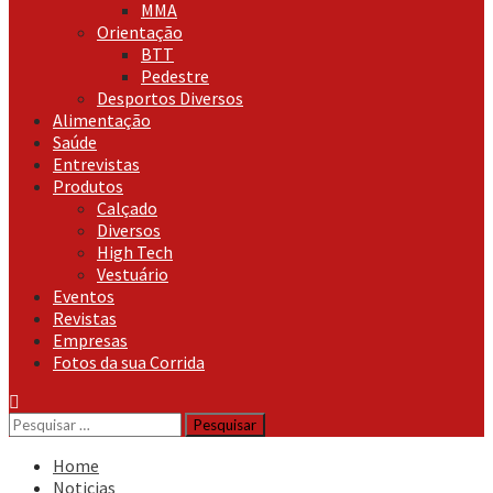
MMA
Orientação
BTT
Pedestre
Desportos Diversos
Alimentação
Saúde
Entrevistas
Produtos
Calçado
Diversos
High Tech
Vestuário
Eventos
Revistas
Empresas
Fotos da sua Corrida
Pesquisar
por:
Home
Noticias