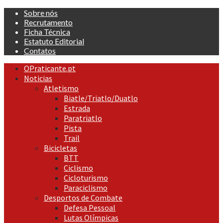
Skip
Sobre nós
to
Recrutamento
content
Ficha Técnica
Estatuto Editorial
Contatos
Primary
OPraticante.pt
Menu
Noticias
Atletismo
Biatle/Triatlo/Duatlo
Estrada
Paratriatlo
Pista
Trail
Bicicletas
BTT
Ciclismo
Cicloturismo
Paraciclismo
Desportos de Combate
Defesa Pessoal
Lutas Olímpicas