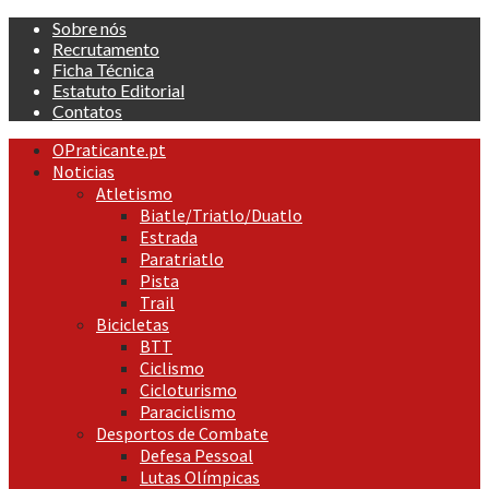
Skip
Sobre nós
to
Recrutamento
content
Ficha Técnica
Estatuto Editorial
Contatos
Primary
OPraticante.pt
Menu
Noticias
Atletismo
Biatle/Triatlo/Duatlo
Estrada
Paratriatlo
Pista
Trail
Bicicletas
BTT
Ciclismo
Cicloturismo
Paraciclismo
Desportos de Combate
Defesa Pessoal
Lutas Olímpicas