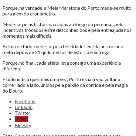
Porque, na verdade, a Meia Maratona do Porto mede-se muito
para além do cronómetro.
Mede-se pelas histórias criadas ao longo do percurso, pelos
incentivos trocados entre desconhecidos e pela entreajuda nos
momentos mais difíceis.
Acima de tudo, mede-se pela felicidade sentida ao cruzar a
meta depois de 21 quilómetros de esforço e entrega.
Porque, no final, cada atleta leva consigo uma experiência
diferente.
E tudo indica que, mais uma vez, Porto e Gaia vão voltar a
correr lado a lado, unidos pela paixão da corrida e pela magia
do Douro.
Share
Facebook
the
LinkedIn
post
Twitter
"PORTO,
Print
21
Bluesky
KM
DE
Tags:
Corrida
,
gaia
,
Meia Maratona
,
opraticante.pt
,
porto
,