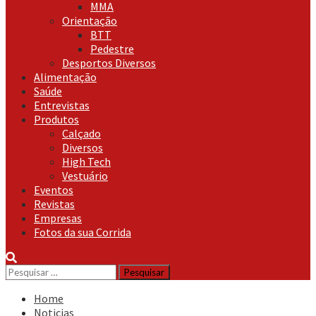
MMA
Orientação
BTT
Pedestre
Desportos Diversos
Alimentação
Saúde
Entrevistas
Produtos
Calçado
Diversos
High Tech
Vestuário
Eventos
Revistas
Empresas
Fotos da sua Corrida
Pesquisar
por:
Home
Noticias