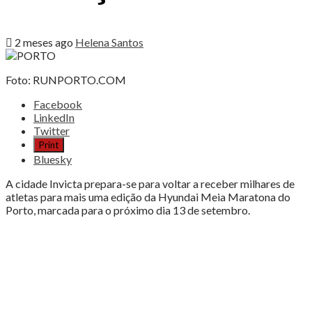
2 meses ago
Helena Santos
Foto: RUNPORTO.COM
Share
Facebook
the
LinkedIn
post
Twitter
"PORTO,
Print
21
Bluesky
KM
DE
A cidade Invicta prepara-se para voltar a receber milhares de
EMOÇÃO
atletas para mais uma edição da Hyundai Meia Maratona do
E
Porto, marcada para o próximo dia 13 de setembro.
CORAÇÃO"