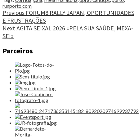
EMOÇÃO
runporto.com
E
Continue
Previous
FORUM8 RALLY JAPAN, OPORTUNIDADES
CORAÇÃO"
E FRUSTRAÇÕES
Reading
Next
AGITA SEIXAL 2026 «PELA SUA SAÚDE, MEXA-
SE!»
Parceiros