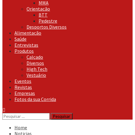
MMA
Orientação
BTT
Pedestre
Desportos Diversos
Alimentação
Saúde
Entrevistas
Produtos
Calçado
Diversos
High Tech
Vestuário
Eventos
Revistas
Empresas
Fotos da sua Corrida
Pesquisar
por:
Home
Noticias