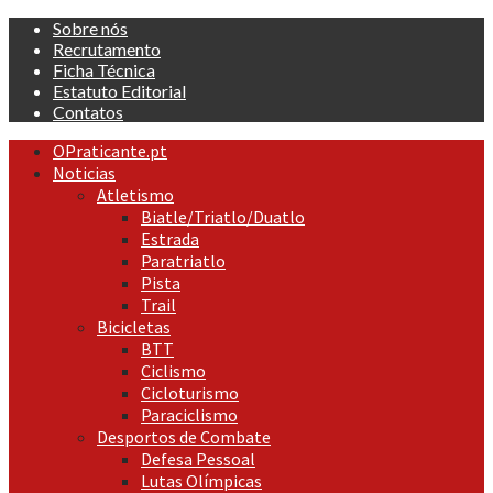
Skip
Sobre nós
to
Recrutamento
content
Ficha Técnica
Estatuto Editorial
Contatos
Primary
OPraticante.pt
Menu
Noticias
Atletismo
Biatle/Triatlo/Duatlo
Estrada
Paratriatlo
Pista
Trail
Bicicletas
BTT
Ciclismo
Cicloturismo
Paraciclismo
Desportos de Combate
Defesa Pessoal
Lutas Olímpicas