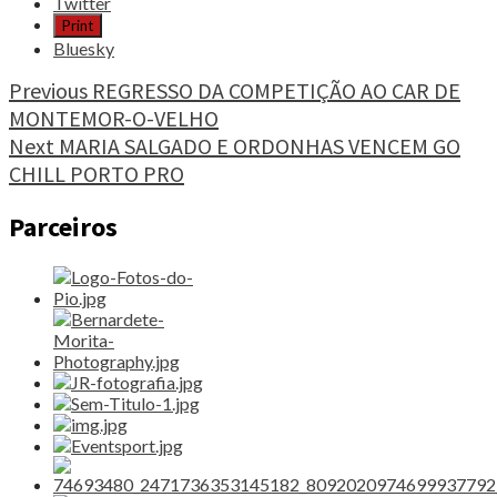
post
Twitter
"STARMAN
Print
2026,
Bluesky
O
TRIATLO
Continue
Previous
REGRESSO DA COMPETIÇÃO AO CAR DE
SOBRE
MONTEMOR-O-VELHO
Reading
AS
Next
MARIA SALGADO E ORDONHAS VENCEM GO
ESTRELAS"
CHILL PORTO PRO
Parceiros