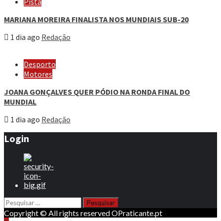
Pista
MARIANA MOREIRA FINALISTA NOS MUNDIAIS SUB-20
1 dia ago
Redação
Desporto
Motores
JOANA GONÇALVES QUER PÓDIO NA RONDA FINAL DO
MUNDIAL
1 dia ago
Redação
Login
Pesquisar
por:
Copyright © All rights reserved OPraticante.pt