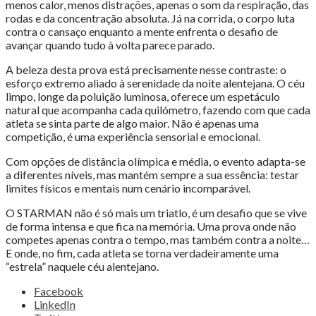
menos calor, menos distrações, apenas o som da respiração, das
rodas e da concentração absoluta. Já na corrida, o corpo luta
contra o cansaço enquanto a mente enfrenta o desafio de
avançar quando tudo à volta parece parado.
A beleza desta prova está precisamente nesse contraste: o
esforço extremo aliado à serenidade da noite alentejana. O céu
limpo, longe da poluição luminosa, oferece um espetáculo
natural que acompanha cada quilómetro, fazendo com que cada
atleta se sinta parte de algo maior. Não é apenas uma
competição, é uma experiência sensorial e emocional.
Com opções de distância olímpica e média, o evento adapta-se
a diferentes níveis, mas mantém sempre a sua essência: testar
limites físicos e mentais num cenário incomparável.
O STARMAN não é só mais um triatlo, é um desafio que se vive
de forma intensa e que fica na memória. Uma prova onde não
competes apenas contra o tempo, mas também contra a noite…
E onde, no fim, cada atleta se torna verdadeiramente uma
“estrela” naquele céu alentejano.
Share
Facebook
the
LinkedIn