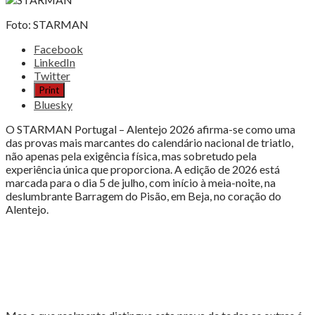
Foto: STARMAN
Share
Facebook
the
LinkedIn
post
Twitter
"STARMAN
Print
2026,
Bluesky
O
TRIATLO
O STARMAN Portugal – Alentejo 2026 afirma-se como uma
SOBRE
das provas mais marcantes do calendário nacional de triatlo,
AS
não apenas pela exigência física, mas sobretudo pela
ESTRELAS"
experiência única que proporciona. A edição de 2026 está
marcada para o dia 5 de julho, com início à meia-noite, na
deslumbrante Barragem do Pisão, em Beja, no coração do
Alentejo.