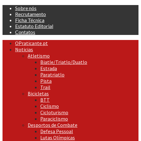
Skip
Sobre nós
to
Recrutamento
content
Ficha Técnica
Estatuto Editorial
Contatos
Primary
OPraticante.pt
Menu
Noticias
Atletismo
Biatle/Triatlo/Duatlo
Estrada
Paratriatlo
Pista
Trail
Bicicletas
BTT
Ciclismo
Cicloturismo
Paraciclismo
Desportos de Combate
Defesa Pessoal
Lutas Olímpicas