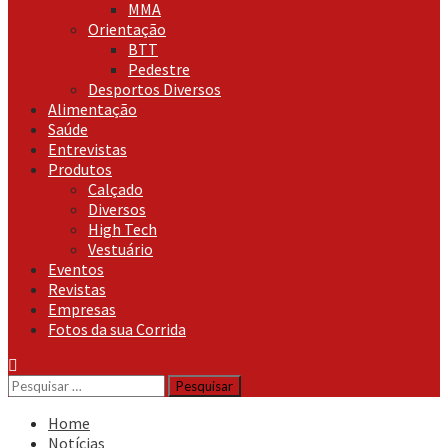
MMA
Orientação
BTT
Pedestre
Desportos Diversos
Alimentação
Saúde
Entrevistas
Produtos
Calçado
Diversos
High Tech
Vestuário
Eventos
Revistas
Empresas
Fotos da sua Corrida
Pesquisar
por:
Home
Notícias