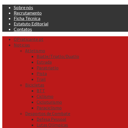
Skip
Sobre nós
to
Recrutamento
content
Ficha Técnica
Estatuto Editorial
Contatos
Primary
OPraticante.pt
Menu
Noticias
Atletismo
Biatle/Triatlo/Duatlo
Estrada
Paratriatlo
Pista
Trail
Bicicletas
BTT
Ciclismo
Cicloturismo
Paraciclismo
Desportos de Combate
Defesa Pessoal
Lutas Olímpicas