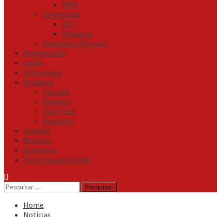
MMA
Orientação
BTT
Pedestre
Desportos Diversos
Alimentação
Saúde
Entrevistas
Produtos
Calçado
Diversos
High Tech
Vestuário
Eventos
Revistas
Empresas
Fotos da sua Corrida
Pesquisar
por:
Home
Notícias