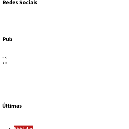
Redes Sociais
Pub
<<
>>
Últimas
Bicicletas