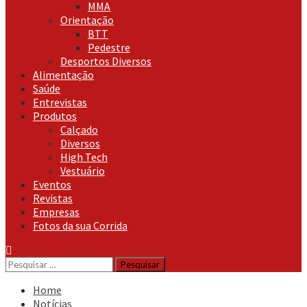
MMA
Orientação
BTT
Pedestre
Desportos Diversos
Alimentação
Saúde
Entrevistas
Produtos
Calçado
Diversos
High Tech
Vestuário
Eventos
Revistas
Empresas
Fotos da sua Corrida
Pesquisar
por:
Home
Notícias