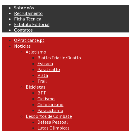
Skip
Sobre nós
to
Recrutamento
content
Ficha Técnica
Estatuto Editorial
Contatos
Primary
OPraticante.pt
Menu
Noticias
Atletismo
Biatle/Triatlo/Duatlo
Estrada
Paratriatlo
Pista
Trail
Bicicletas
BTT
Ciclismo
Cicloturismo
Paraciclismo
Desportos de Combate
Defesa Pessoal
Lutas Olímpicas