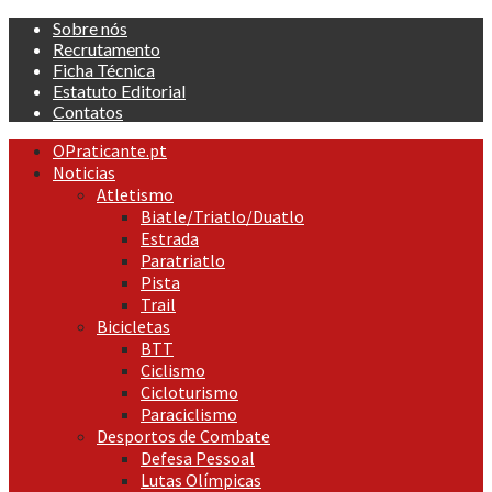
Skip
Sobre nós
to
Recrutamento
content
Ficha Técnica
Estatuto Editorial
Contatos
Primary
OPraticante.pt
Menu
Noticias
Atletismo
Biatle/Triatlo/Duatlo
Estrada
Paratriatlo
Pista
Trail
Bicicletas
BTT
Ciclismo
Cicloturismo
Paraciclismo
Desportos de Combate
Defesa Pessoal
Lutas Olímpicas