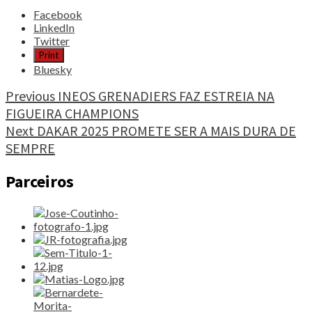
Share
Facebook
the
LinkedIn
post
Twitter
"TRAIL
Print
DO
Bluesky
COVÃO
AVENTURA-
Continue
Previous
INEOS GRENADIERS FAZ ESTREIA NA
TE!"
FIGUEIRA CHAMPIONS
Reading
Next
DAKAR 2025 PROMETE SER A MAIS DURA DE
SEMPRE
Parceiros