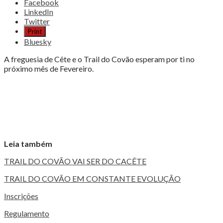
Share
Facebook
the
LinkedIn
post
Twitter
"TRAIL
Print
DO
Bluesky
COVÃO
AVENTURA-
A freguesia de Cête e o Trail do Covão esperam por ti no
TE!"
próximo mês de Fevereiro.
Leia também
TRAIL DO COVÃO VAI SER DO CACÊTE
TRAIL DO COVÃO EM CONSTANTE EVOLUÇÃO
Inscrições
Regulamento