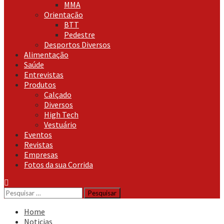
MMA
Orientação
BTT
Pedestre
Desportos Diversos
Alimentação
Saúde
Entrevistas
Produtos
Calçado
Diversos
High Tech
Vestuário
Eventos
Revistas
Empresas
Fotos da sua Corrida
Pesquisar
por:
Home
Noticias