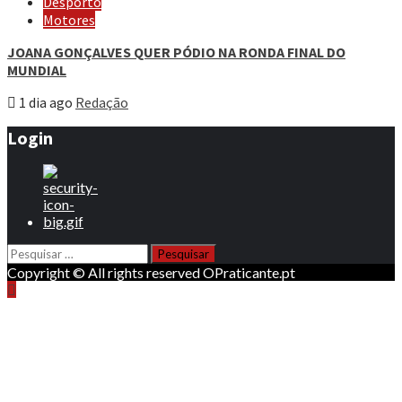
Desporto
Motores
JOANA GONÇALVES QUER PÓDIO NA RONDA FINAL DO
MUNDIAL
1 dia ago
Redação
Login
Pesquisar
por:
Copyright © All rights reserved OPraticante.pt