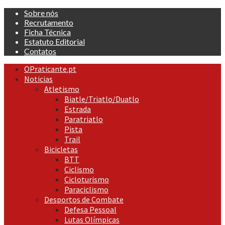
Skip
Sobre nós
to
Recrutamento
content
Ficha Técnica
Estatuto Editorial
Contatos
Primary
OPraticante.pt
Menu
Noticias
Atletismo
Biatle/Triatlo/Duatlo
Estrada
Paratriatlo
Pista
Trail
Bicicletas
BTT
Ciclismo
Cicloturismo
Paraciclismo
Desportos de Combate
Defesa Pessoal
Lutas Olímpicas