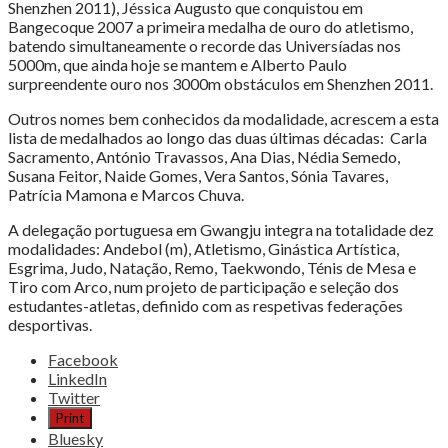
Shenzhen 2011), Jéssica Augusto que conquistou em
Bangecoque 2007 a primeira medalha de ouro do atletismo,
batendo simultaneamente o recorde das Universíadas nos
5000m, que ainda hoje se mantem e Alberto Paulo
surpreendente ouro nos 3000m obstáculos em Shenzhen 2011.
Outros nomes bem conhecidos da modalidade, acrescem a esta
lista de medalhados ao longo das duas últimas décadas: Carla
Sacramento, António Travassos, Ana Dias, Nédia Semedo,
Susana Feitor, Naide Gomes, Vera Santos, Sónia Tavares,
Patrícia Mamona e Marcos Chuva.
A delegação portuguesa em Gwangju integra na totalidade dez
modalidades: Andebol (m), Atletismo, Ginástica Artística,
Esgrima, Judo, Natação, Remo, Taekwondo, Ténis de Mesa e
Tiro com Arco, num projeto de participação e seleção dos
estudantes-atletas, definido com as respetivas federações
desportivas.
Share
Facebook
the
LinkedIn
post
Twitter
"Universíadas
Print
de
Bluesky