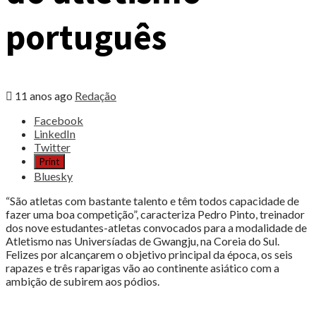
português
11 anos ago
Redação
Share
Facebook
the
LinkedIn
post
Twitter
"Universíadas
Print
de
Bluesky
Gwangju
2015:
“São atletas com bastante talento e têm todos capacidade de
Estudantes
fazer uma boa competição”, caracteriza Pedro Pinto, treinador
defendem
dos nove estudantes-atletas convocados para a modalidade de
legado
Atletismo nas Universíadas de Gwangju, na Coreia do Sul.
do
Felizes por alcançarem o objetivo principal da época, os seis
atletismo
rapazes e três raparigas vão ao continente asiático com a
português"
ambição de subirem aos pódios.