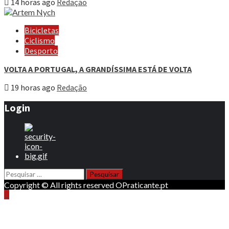
14 horas ago
Redação
Bicicletas
Ciclismo
Desporto
VOLTA A PORTUGAL, A GRANDÍSSIMA ESTÁ DE VOLTA
19 horas ago
Redação
Login
Pesquisar
por:
Copyright © All rights reserved OPraticante.pt