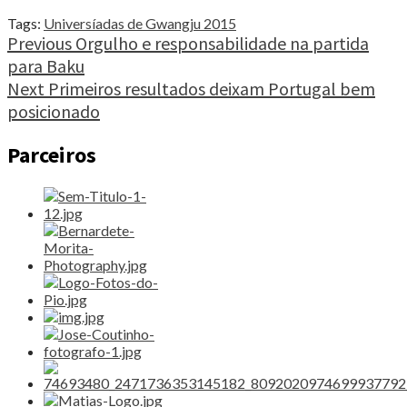
Gwangju
2015:
Tags:
Universíadas de Gwangju 2015
Estudantes
Continue
Previous
Orgulho e responsabilidade na partida
defendem
para Baku
Reading
legado
Next
Primeiros resultados deixam Portugal bem
do
atletismo
posicionado
português"
Parceiros