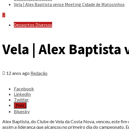
Vela | Alex Baptista vence Meeting Cidade de Matosinhos
Desportos Diversos
Vela | Alex Baptist
12 anos ago
Redação
Share
Facebook
the
LinkedIn
post
Twitter
"Vela
Print
|
Bluesky
Alex
Baptista
Alex Baptista, do Clube de Vela da Costa Nova, venceu, este fim
vence
assim a liderança que alcançou no primeiro dia do campeonato. E