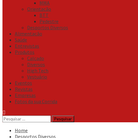
MMA
Orientação
BTT
Pedestre
Desportos Diversos
Alimentação
Saúde
Entrevistas
Produtos
Calçado
Diversos
High Tech
Vestuário
Eventos
Revistas
Empresas
Fotos da sua Corrida
Pesquisar
por:
Home
Desportos Diversos