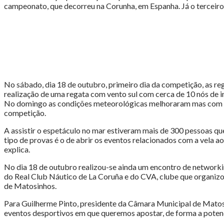
Meeting
campeonato, que decorreu na Corunha, em Espanha. Já o terceiro l
Cidade
de
Matosinhos"
No sábado, dia 18 de outubro, primeiro dia da competição, as reg
realização de uma regata com vento sul com cerca de 10 nós de i
No domingo as condições meteorológicas melhoraram mas com po
competição.
A assistir o espetáculo no mar estiveram mais de 300 pessoas q
tipo de provas é o de abrir os eventos relacionados com a vela 
explica.
No dia 18 de outubro realizou-se ainda um encontro de networki
do Real Club Náutico de La Coruña e do CVA, clube que organizo
de Matosinhos.
Para Guilherme Pinto, presidente da Câmara Municipal de Matosi
eventos desportivos em que queremos apostar, de forma a potenc