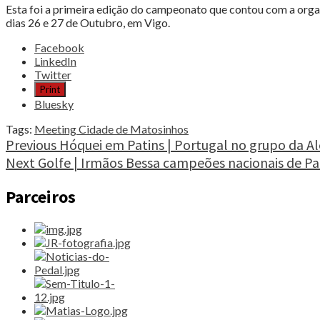
Esta foi a primeira edição do campeonato que contou com a organ
dias 26 e 27 de Outubro, em Vigo.
Share
Facebook
the
LinkedIn
post
Twitter
"Vela
Print
|
Bluesky
Alex
Baptista
Tags:
Meeting Cidade de Matosinhos
vence
Continue
Previous
Hóquei em Patins | Portugal no grupo da A
Meeting
Next
Golfe | Irmãos Bessa campeões nacionais de Pa
Reading
Cidade
de
Parceiros
Matosinhos"