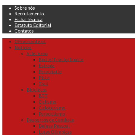
Skip
Sobre nós
to
Recrutamento
content
Ficha Técnica
Estatuto Editorial
Contatos
Primary
OPraticante.pt
Menu
Noticias
Atletismo
Biatle/Triatlo/Duatlo
Estrada
Paratriatlo
Pista
Trail
Bicicletas
BTT
Ciclismo
Cicloturismo
Paraciclismo
Desportos de Combate
Defesa Pessoal
Lutas Olímpicas