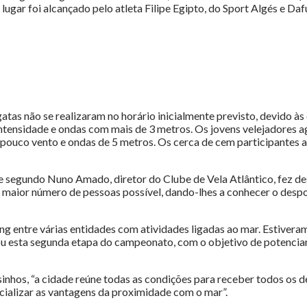
ugar foi alcançado pelo atleta Filipe Egipto, do Sport Algés e Daf
atas não se realizaram no horário inicialmente previsto, devido às 
ntensidade e ondas com mais de 3 metros. Os jovens velejadores ag
uco vento e ondas de 5 metros. Os cerca de cem participantes a
ue segundo Nuno Amado, diretor do Clube de Vela Atlântico, fez de
ao maior número de pessoas possível, dando-lhes a conhecer o desp
ng entre várias entidades com atividades ligadas ao mar. Estive
u esta segunda etapa do campeonato, com o objetivo de potenciar 
nhos, “a cidade reúne todas as condições para receber todos os d
ializar as vantagens da proximidade com o mar”.