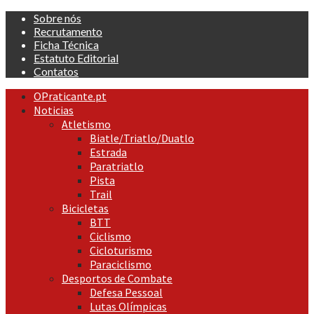
Skip
Sobre nós
to
Recrutamento
content
Ficha Técnica
Estatuto Editorial
Contatos
Primary
OPraticante.pt
Menu
Noticias
Atletismo
Biatle/Triatlo/Duatlo
Estrada
Paratriatlo
Pista
Trail
Bicicletas
BTT
Ciclismo
Cicloturismo
Paraciclismo
Desportos de Combate
Defesa Pessoal
Lutas Olímpicas