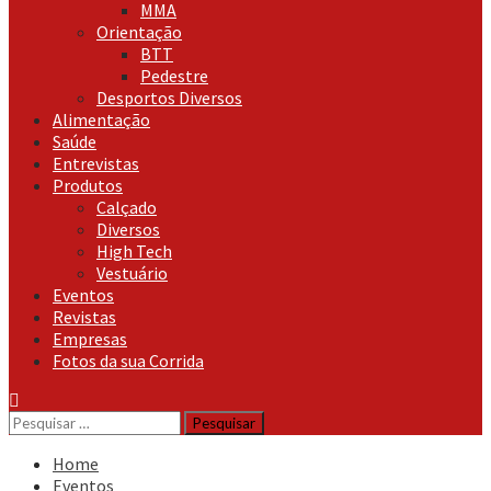
MMA
Orientação
BTT
Pedestre
Desportos Diversos
Alimentação
Saúde
Entrevistas
Produtos
Calçado
Diversos
High Tech
Vestuário
Eventos
Revistas
Empresas
Fotos da sua Corrida
Pesquisar
por:
Home
Eventos