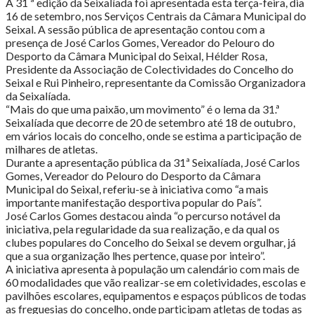
20
A 31 ª edição da Seixalíada foi apresentada esta terça-feira, dia
de
16 de setembro, nos Serviços Centrais da Câmara Municipal do
setembro"
Seixal. A sessão pública de apresentação contou com a
presença de José Carlos Gomes, Vereador do Pelouro do
Desporto da Câmara Municipal do Seixal, Hélder Rosa,
Presidente da Associação de Colectividades do Concelho do
Seixal e Rui Pinheiro, representante da Comissão Organizadora
da Seixalíada.
“Mais do que uma paixão, um movimento” é o lema da 31.ª
Seixalíada que decorre de 20 de setembro até 18 de outubro,
em vários locais do concelho, onde se estima a participação de
milhares de atletas.
Durante a apresentação pública da 31ª Seixalíada, José Carlos
Gomes, Vereador do Pelouro do Desporto da Câmara
Municipal do Seixal, referiu-se à iniciativa como “a mais
importante manifestação desportiva popular do País”.
José Carlos Gomes destacou ainda “o percurso notável da
iniciativa, pela regularidade da sua realização, e da qual os
clubes populares do Concelho do Seixal se devem orgulhar, já
que a sua organização lhes pertence, quase por inteiro”.
A iniciativa apresenta à população um calendário com mais de
60 modalidades que vão realizar-se em coletividades, escolas e
pavilhões escolares, equipamentos e espaços públicos de todas
as freguesias do concelho, onde participam atletas de todas as