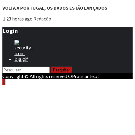
VOLTA A PORTUGAL, OS DADOS ESTÃO LANÇADOS
23 horas ago
Redação
Login
Pesquisar
por:
Copyright © All rights reserved OPraticante.pt