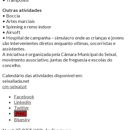
Outras atividades
• Boccia
• Artes marciais
• Spinning e remo indoor
• Airsoft
• Hospital de campanha – simulacro onde as crianças e jovens
são intervenientes diretos enquanto vítimas, socorristas e
assistentes.
A iniciativa é organizada pela Câmara Municipal do Seixal,
movimento associativo, juntas de freguesia e escolas do
concelho.
Calendário das atividades disponível em:
seixaliada.net
cm-seixal.pt
Share
Facebook
the
LinkedIn
post
Twitter
"31.ª
Print
Seixalíada
Bluesky
–
20