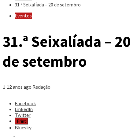
31.ª Seixalíada – 20 de setembro
Eventos
31.ª Seixalíada – 20
de setembro
12 anos ago
Redação
Share
Facebook
the
LinkedIn
post
Twitter
"31.ª
Print
Seixalíada
Bluesky
–