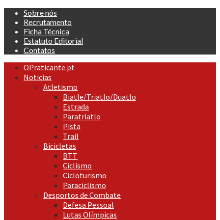
Skip
Sobre nós
to
Recrutamento
content
Ficha Técnica
Estatuto Editorial
Contatos
Primary
OPraticante.pt
Menu
Noticias
Atletismo
Biatle/Triatlo/Duatlo
Estrada
Paratriatlo
Pista
Trail
Bicicletas
BTT
Ciclismo
Cicloturismo
Paraciclismo
Desportos de Combate
Defesa Pessoal
Lutas Olímpicas