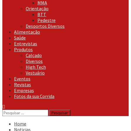
MMA
Orientação
BTT
Pedestre
Desportos Diversos
Alimentação
Saúde
Entrevistas
Produtos
Calçado
Diversos
High Tech
Vestuário
Eventos
Revistas
Empresas
Fotos da sua Corrida
Pesquisar
por:
Home
Noticias