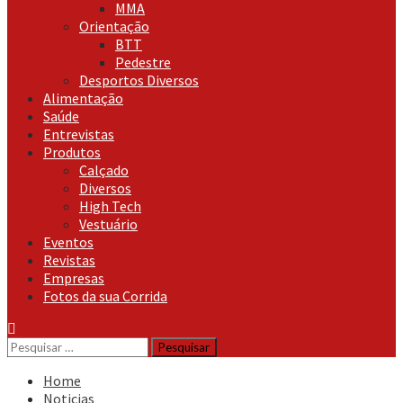
MMA
Orientação
BTT
Pedestre
Desportos Diversos
Alimentação
Saúde
Entrevistas
Produtos
Calçado
Diversos
High Tech
Vestuário
Eventos
Revistas
Empresas
Fotos da sua Corrida
Pesquisar
por:
Home
Noticias