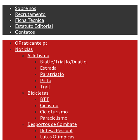
Skip
Sobre nós
to
Recrutamento
content
Ficha Técnica
Estatuto Editorial
Contatos
Primary
OPraticante.pt
Menu
Noticias
Atletismo
Biatle/Triatlo/Duatlo
Estrada
Paratriatlo
Pista
Trail
Bicicletas
BTT
Ciclismo
Cicloturismo
Paraciclismo
Desportos de Combate
Defesa Pessoal
Lutas Olímpicas