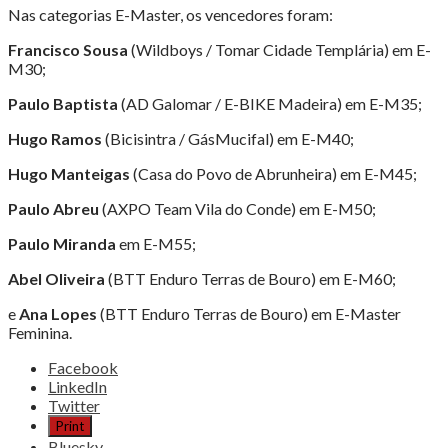
Nas categorias E-Master, os vencedores foram:
Francisco Sousa
(Wildboys / Tomar Cidade Templária) em E-
M30;
Paulo Baptista
(AD Galomar / E-BIKE Madeira) em E-M35;
Hugo Ramos
(Bicisintra / GásMucifal) em E-M40;
Hugo Manteigas
(Casa do Povo de Abrunheira) em E-M45;
Paulo Abreu
(AXPO Team Vila do Conde) em E-M50;
Paulo Miranda
em E-M55;
Abel Oliveira
(BTT Enduro Terras de Bouro) em E-M60;
e
Ana Lopes
(BTT Enduro Terras de Bouro) em E-Master
Feminina.
Share
Facebook
the
LinkedIn
post
Twitter
"ANA
Print
LEITE
Bluesky