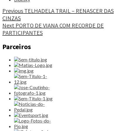
E
JOSÉ
Continue
Previous
TELHADELA TRAIL – RENASCER DAS
BORGES
CINZAS
Reading
CAMPEÕES
Next
PORTO DE VIANA COM RECORDE DE
NACIONAIS
ENDURO"
PARTICIPANTES
Parceiros