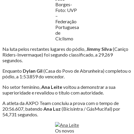
Borges-
Foto: UVP
–
Federação
Portuguesa
de
Ciclismo
Na luta pelos restantes lugares do pódio,
Jimmy Silva
(Caniço
Riders-Invermaque) foi segundo classificado, a 29,269
segundos.
Enquanto
Dylan Gil
(Casa do Povo de Abrunheira) completou o
pódio, a 1:53.859 do vencedor.
No setor feminino,
Ana Leite
voltou a demonstrar a sua
superioridade e revalidou o título com autoridade.
A atleta da AXPO Team concluiu a prova com o tempo de
20:56.607, batendo
Ana Luz
(Bicisintra / GásMucifal) por
54,731 segundos.
Os novos