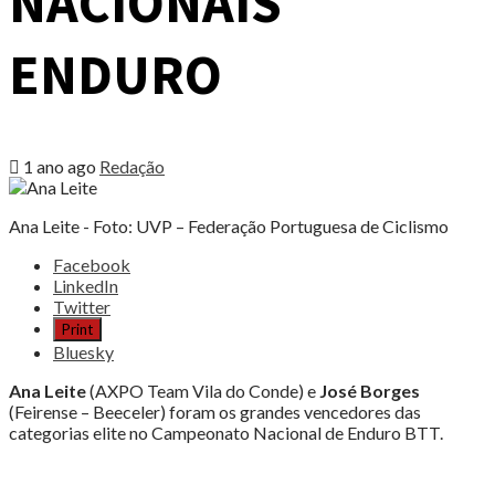
NACIONAIS
ENDURO
1 ano ago
Redação
Ana Leite - Foto: UVP – Federação Portuguesa de Ciclismo
Share
Facebook
the
LinkedIn
post
Twitter
"ANA
Print
LEITE
Bluesky
E
JOSÉ
Ana Leite
(AXPO Team Vila do Conde) e
José Borges
BORGES
(Feirense – Beeceler) foram os grandes vencedores das
CAMPEÕES
categorias elite no Campeonato Nacional de Enduro BTT.
NACIONAIS
ENDURO"