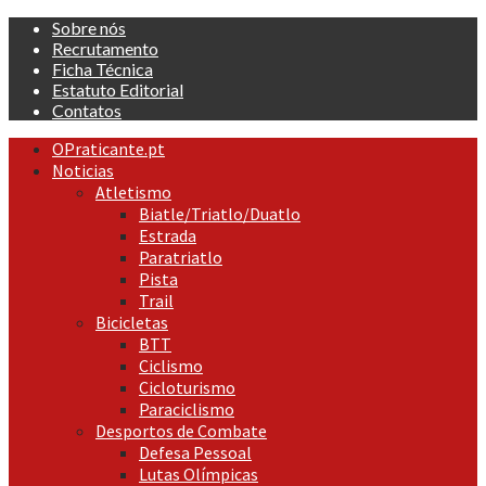
Skip
Sobre nós
to
Recrutamento
content
Ficha Técnica
Estatuto Editorial
Contatos
Primary
OPraticante.pt
Menu
Noticias
Atletismo
Biatle/Triatlo/Duatlo
Estrada
Paratriatlo
Pista
Trail
Bicicletas
BTT
Ciclismo
Cicloturismo
Paraciclismo
Desportos de Combate
Defesa Pessoal
Lutas Olímpicas