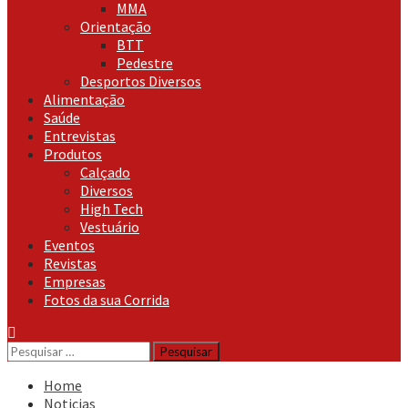
MMA
Orientação
BTT
Pedestre
Desportos Diversos
Alimentação
Saúde
Entrevistas
Produtos
Calçado
Diversos
High Tech
Vestuário
Eventos
Revistas
Empresas
Fotos da sua Corrida
Pesquisar
por:
Home
Noticias