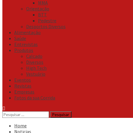
MMA
Orientação
BTT
Pedestre
Desportos Diversos
Alimentação
Saúde
Entrevistas
Produtos
Calçado
Diversos
High Tech
Vestuário
Eventos
Revistas
Empresas
Fotos da sua Corrida
Pesquisar
por:
Home
Noticias