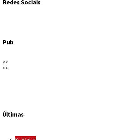
Redes Sociais
Pub
<<
>>
Últimas
Bicicletas