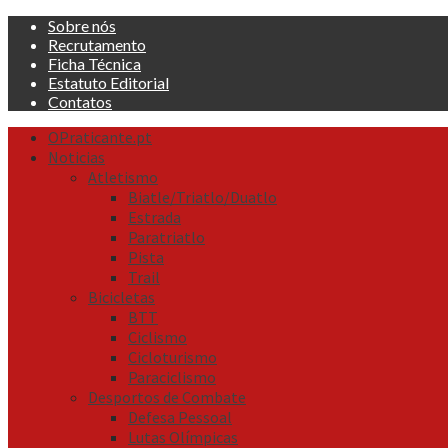
Skip
Sobre nós
to
Recrutamento
content
Ficha Técnica
Estatuto Editorial
Contatos
Primary
OPraticante.pt
Menu
Noticias
Atletismo
Biatle/Triatlo/Duatlo
Estrada
Paratriatlo
Pista
Trail
Bicicletas
BTT
Ciclismo
Cicloturismo
Paraciclismo
Desportos de Combate
Defesa Pessoal
Lutas Olímpicas