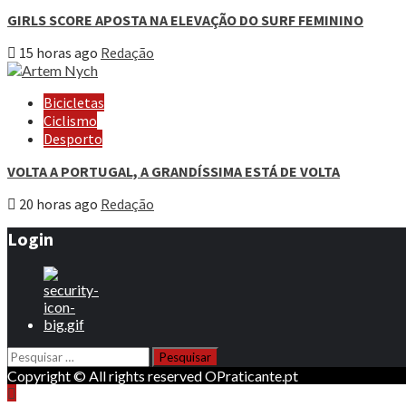
GIRLS SCORE APOSTA NA ELEVAÇÃO DO SURF FEMININO
15 horas ago
Redação
Bicicletas
Ciclismo
Desporto
VOLTA A PORTUGAL, A GRANDÍSSIMA ESTÁ DE VOLTA
20 horas ago
Redação
Login
Pesquisar
por:
Copyright © All rights reserved OPraticante.pt