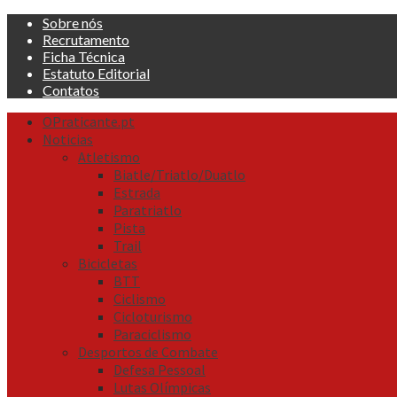
Skip
Sobre nós
to
Recrutamento
content
Ficha Técnica
Estatuto Editorial
Contatos
Primary
OPraticante.pt
Menu
Noticias
Atletismo
Biatle/Triatlo/Duatlo
Estrada
Paratriatlo
Pista
Trail
Bicicletas
BTT
Ciclismo
Cicloturismo
Paraciclismo
Desportos de Combate
Defesa Pessoal
Lutas Olímpicas