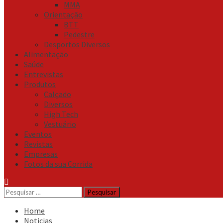
MMA
Orientação
BTT
Pedestre
Desportos Diversos
Alimentação
Saúde
Entrevistas
Produtos
Calçado
Diversos
High Tech
Vestuário
Eventos
Revistas
Empresas
Fotos da sua Corrida
Pesquisar
por:
Home
Noticias