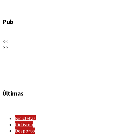
Pub
<<
>>
Últimas
Bicicletas
Ciclismo
Desporto