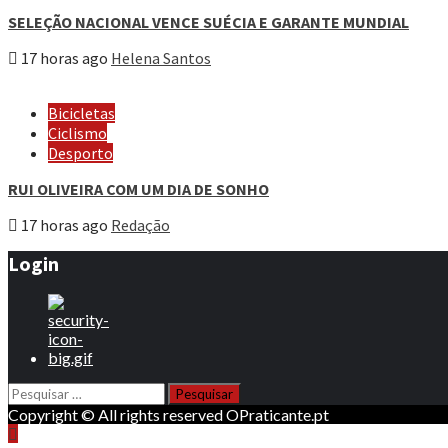
SELEÇÃO NACIONAL VENCE SUÉCIA E GARANTE MUNDIAL
17 horas ago
Helena Santos
Bicicletas
Ciclismo
Desporto
RUI OLIVEIRA COM UM DIA DE SONHO
17 horas ago
Redação
Login
Pesquisar
por:
Copyright © All rights reserved OPraticante.pt