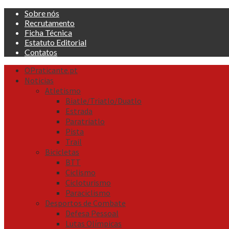
Skip
Sobre nós
to
Recrutamento
content
Ficha Técnica
Estatuto Editorial
Contatos
Primary
OPraticante.pt
Menu
Noticias
Atletismo
Biatle/Triatlo/Duatlo
Estrada
Paratriatlo
Pista
Trail
Bicicletas
BTT
Ciclismo
Cicloturismo
Paraciclismo
Desportos de Combate
Defesa Pessoal
Lutas Olímpicas