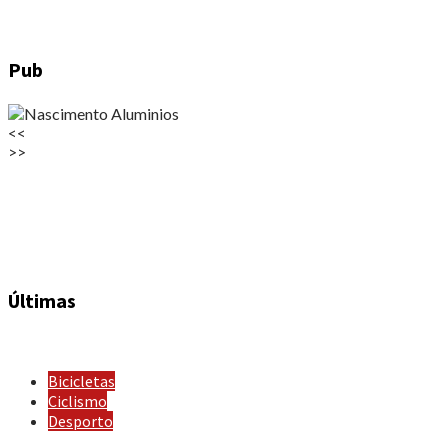
Pub
<<
>>
Últimas
Bicicletas
Ciclismo
Desporto