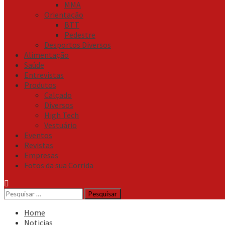
MMA
Orientação
BTT
Pedestre
Desportos Diversos
Alimentação
Saúde
Entrevistas
Produtos
Calçado
Diversos
High Tech
Vestuário
Eventos
Revistas
Empresas
Fotos da sua Corrida
Pesquisar
por:
Home
Noticias