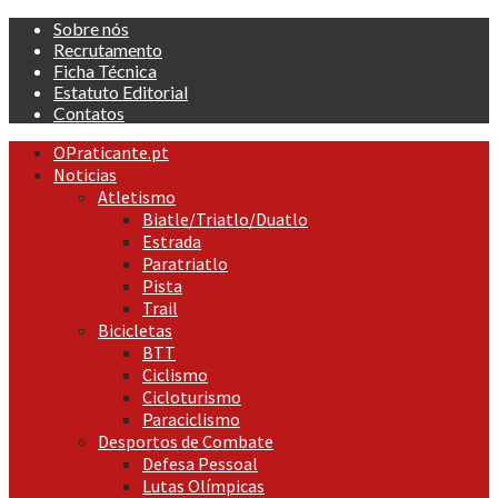
Skip
Sobre nós
to
Recrutamento
content
Ficha Técnica
Estatuto Editorial
Contatos
Primary
OPraticante.pt
Menu
Noticias
Atletismo
Biatle/Triatlo/Duatlo
Estrada
Paratriatlo
Pista
Trail
Bicicletas
BTT
Ciclismo
Cicloturismo
Paraciclismo
Desportos de Combate
Defesa Pessoal
Lutas Olímpicas