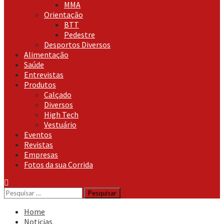
MMA
Orientação
BTT
Pedestre
Desportos Diversos
Alimentação
Saúde
Entrevistas
Produtos
Calçado
Diversos
High Tech
Vestuário
Eventos
Revistas
Empresas
Fotos da sua Corrida
Pesquisar
por:
Home
Noticias