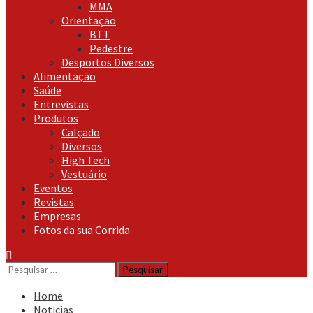
MMA
Orientação
BTT
Pedestre
Desportos Diversos
Alimentação
Saúde
Entrevistas
Produtos
Calçado
Diversos
High Tech
Vestuário
Eventos
Revistas
Empresas
Fotos da sua Corrida
Pesquisar
por:
Home
Noticias