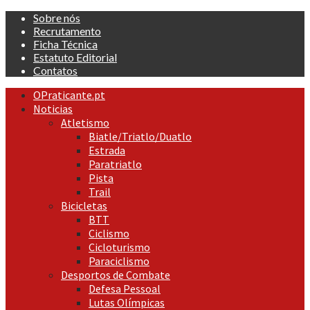
Skip
Sobre nós
to
Recrutamento
content
Ficha Técnica
Estatuto Editorial
Contatos
Primary
OPraticante.pt
Menu
Noticias
Atletismo
Biatle/Triatlo/Duatlo
Estrada
Paratriatlo
Pista
Trail
Bicicletas
BTT
Ciclismo
Cicloturismo
Paraciclismo
Desportos de Combate
Defesa Pessoal
Lutas Olímpicas