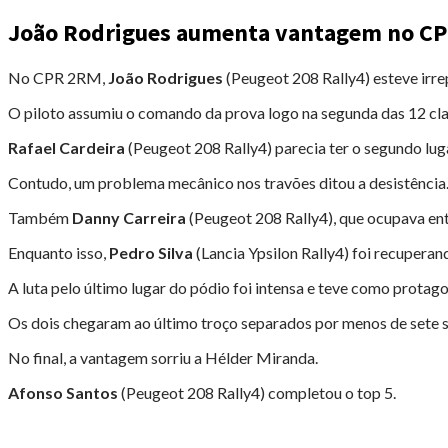
João Rodrigues aumenta vantagem no C
No CPR 2RM,
João Rodrigues
(Peugeot 208 Rally4) esteve irre
O piloto assumiu o comando da prova logo na segunda das 12 clas
Rafael Cardeira
(Peugeot 208 Rally4) parecia ter o segundo lu
Contudo, um problema mecânico nos travões ditou a desistência
Também
Danny Carreira
(Peugeot 208 Rally4), que ocupava en
Enquanto isso,
Pedro Silva
(Lancia Ypsilon Rally4) foi recuperand
A luta pelo último lugar do pódio foi intensa e teve como protag
Os dois chegaram ao último troço separados por menos de sete 
No final, a vantagem sorriu a Hélder Miranda.
Afonso Santos
(Peugeot 208 Rally4) completou o top 5.