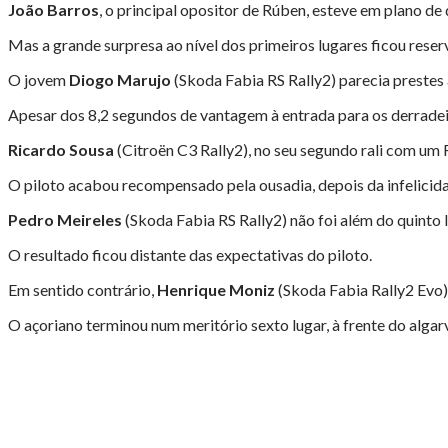
João Barros
, o principal opositor de Rúben, esteve em plano d
Mas a grande surpresa ao nível dos primeiros lugares ficou rese
O jovem
Diogo Marujo
(Skoda Fabia RS Rally2) parecia prestes
Apesar dos 8,2 segundos de vantagem à entrada para os derradei
Ricardo Sousa
(Citroën C3 Rally2), no seu segundo rali com um Ra
O piloto acabou recompensado pela ousadia, depois da infelicidad
Pedro Meireles
(Skoda Fabia RS Rally2) não foi além do quinto l
O resultado ficou distante das expectativas do piloto.
Em sentido contrário,
Henrique Moniz
(Skoda Fabia Rally2 Evo) 
O açoriano terminou num meritório sexto lugar, à frente do algar