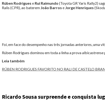
RÚBEN
Rúben Rodrigues
e
Rui Raimundo
(Toyota GR Yaris Rally2) sag
RODRIGUES"
Ralis (CPR), ao baterem
João Barros
e
Jorge Henriques
(Skoda
Foi, em face do desempenho nas três jornadas anteriores, uma vi
Rúben Rodrigues dominou em toda a linha a prova albicastrense p
Leia também
RÚBEN RODRIGUES FAVORITO NO RALI DE CASTELO BRA
Ricardo Sousa surpreende e conquista lug