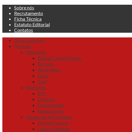
Skip
Sobre nós
to
Recrutamento
content
Ficha Técnica
Estatuto Editorial
Contatos
Primary
OPraticante.pt
Menu
Noticias
Atletismo
Biatle/Triatlo/Duatlo
Estrada
Paratriatlo
Pista
Trail
Bicicletas
BTT
Ciclismo
Cicloturismo
Paraciclismo
Desportos de Combate
Defesa Pessoal
Lutas Olímpicas