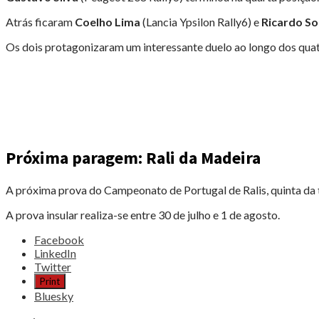
Atrás ficaram
Coelho Lima
(Lancia Ypsilon Rally6) e
Ricardo So
Os dois protagonizaram um interessante duelo ao longo dos quatr
Próxima paragem: Rali da Madeira
A próxima prova do Campeonato de Portugal de Ralis, quinta da 
A prova insular realiza-se entre 30 de julho e 1 de agosto.
Share
Facebook
the
LinkedIn
post
Twitter
"VITÓRIA
Print
ANUNCIADA
Bluesky
DE