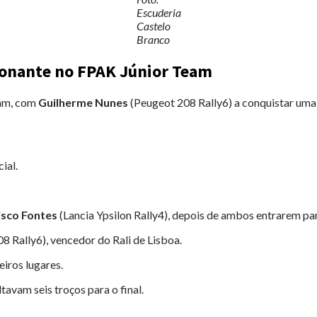
Escuderia
Castelo
Branco
ionante no FPAK Júnior Team
eam, com
Guilherme Nunes
(Peugeot 208 Rally6) a conquistar uma e
ial.
isco Fontes
(Lancia Ypsilon Rally4), depois de ambos entrarem par
8 Rally6), vencedor do Rali de Lisboa.
iros lugares.
avam seis troços para o final.