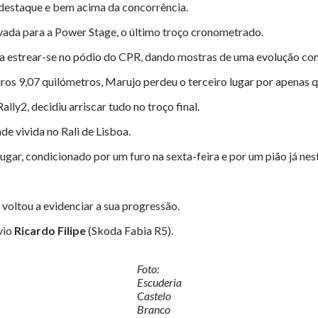
e destaque e bem acima da concorrência.
rvada para a Power Stage, o último troço cronometrado.
 a estrear-se no pódio do CPR, dando mostras de uma evolução co
ros 9,07 quilómetros, Marujo perdeu o terceiro lugar por apenas 
lly2, decidiu arriscar tudo no troço final.
e vivida no Rali de Lisboa.
ugar, condicionado por um furo na sexta-feira e por um pião já nest
voltou a evidenciar a sua progressão.
vio
Ricardo Filipe
(Skoda Fabia R5).
Foto:
Escuderia
Castelo
Branco