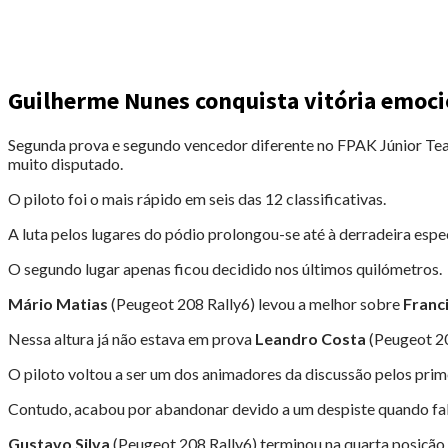
Guilherme Nunes conquista vitória emoc
Segunda prova e segundo vencedor diferente no FPAK Júnior T
muito disputado.
O piloto foi o mais rápido em seis das 12 classificativas.
A luta pelos lugares do pódio prolongou-se até à derradeira espec
O segundo lugar apenas ficou decidido nos últimos quilómetros.
Mário Matias
(Peugeot 208 Rally6) levou a melhor sobre
Franc
Nessa altura já não estava em prova
Leandro Costa
(Peugeot 20
O piloto voltou a ser um dos animadores da discussão pelos prime
Contudo, acabou por abandonar devido a um despiste quando falt
Gustavo Silva
(Peugeot 208 Rally6) terminou na quarta posição.