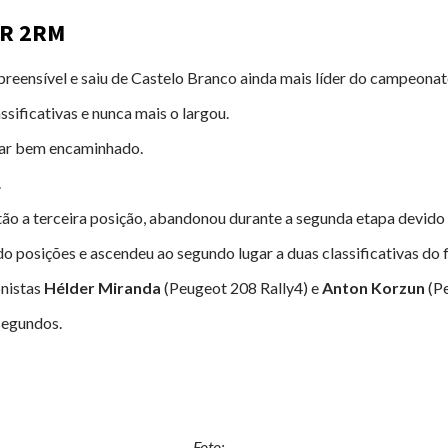
PR 2RM
preensível e saiu de Castelo Branco ainda mais líder do campeonat
sificativas e nunca mais o largou.
gar bem encaminhado.
.
tão a terceira posição, abandonou durante a segunda etapa devid
o posições e ascendeu ao segundo lugar a duas classificativas do f
onistas
Hélder Miranda
(Peugeot 208 Rally4) e
Anton Korzun
(Pe
segundos.
Foto: