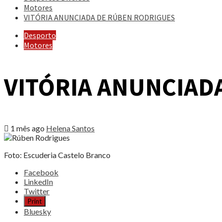
Motores
VITÓRIA ANUNCIADA DE RÚBEN RODRIGUES
Desporto
Motores
VITÓRIA ANUNCIAD
1 mês ago
Helena Santos
Foto: Escuderia Castelo Branco
Share
Facebook
the
LinkedIn
post
Twitter
"VITÓRIA
Print
ANUNCIADA
Bluesky
DE