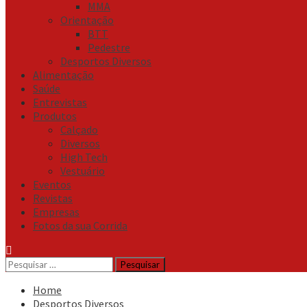
MMA
Orientação
BTT
Pedestre
Desportos Diversos
Alimentação
Saúde
Entrevistas
Produtos
Calçado
Diversos
High Tech
Vestuário
Eventos
Revistas
Empresas
Fotos da sua Corrida
Pesquisar
por:
Home
Desportos Diversos