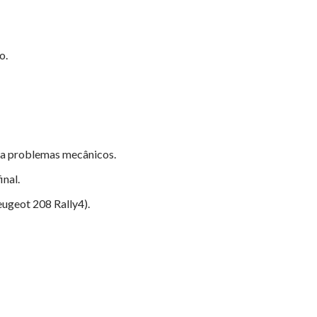
o.
o a problemas mecânicos.
inal.
ugeot 208 Rally4).