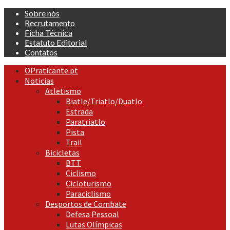
Skip
Sobre nós
to
Recrutamento
content
Ficha Técnica
Estatuto Editorial
Contatos
Primary
OPraticante.pt
Menu
Noticias
Atletismo
Biatle/Triatlo/Duatlo
Estrada
Paratriatlo
Pista
Trail
Bicicletas
BTT
Ciclismo
Cicloturismo
Paraciclismo
Desportos de Combate
Defesa Pessoal
Lutas Olímpicas