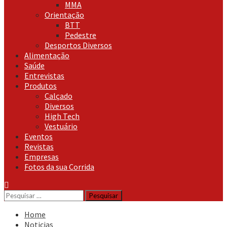
MMA
Orientação
BTT
Pedestre
Desportos Diversos
Alimentação
Saúde
Entrevistas
Produtos
Calçado
Diversos
High Tech
Vestuário
Eventos
Revistas
Empresas
Fotos da sua Corrida
Pesquisar
por:
Home
Noticias