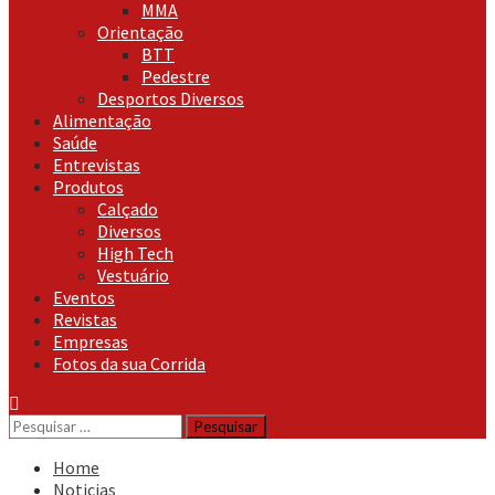
MMA
Orientação
BTT
Pedestre
Desportos Diversos
Alimentação
Saúde
Entrevistas
Produtos
Calçado
Diversos
High Tech
Vestuário
Eventos
Revistas
Empresas
Fotos da sua Corrida
Pesquisar
por:
Home
Noticias