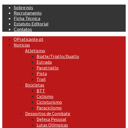
Skip
Sobre nós
to
Recrutamento
content
Ficha Técnica
Estatuto Editorial
Contatos
Primary
OPraticante.pt
Menu
Noticias
Atletismo
Biatle/Triatlo/Duatlo
Estrada
Paratriatlo
Pista
Trail
Bicicletas
BTT
Ciclismo
Cicloturismo
Paraciclismo
Desportos de Combate
Defesa Pessoal
Lutas Olímpicas