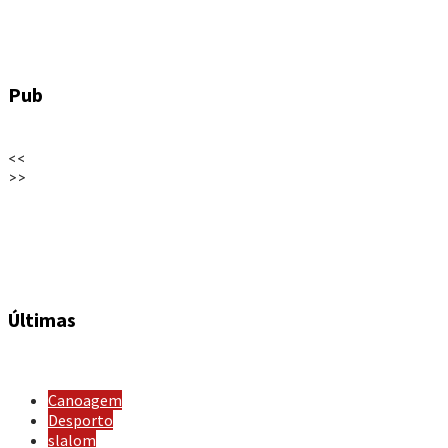
Pub
<<
>>
Últimas
Canoagem
Desporto
slalom