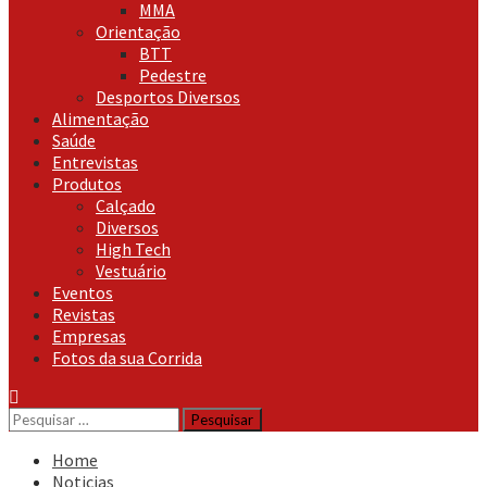
MMA
Orientação
BTT
Pedestre
Desportos Diversos
Alimentação
Saúde
Entrevistas
Produtos
Calçado
Diversos
High Tech
Vestuário
Eventos
Revistas
Empresas
Fotos da sua Corrida
Pesquisar
por:
Home
Noticias