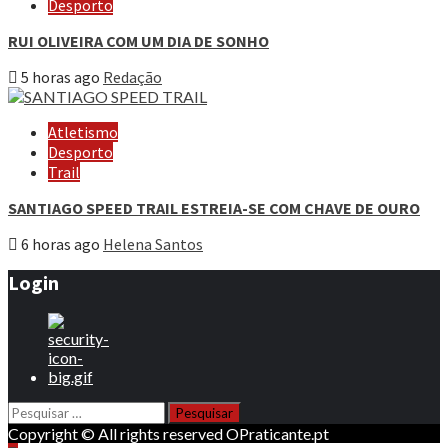
Desporto
RUI OLIVEIRA COM UM DIA DE SONHO
5 horas ago
Redação
Atletismo
Desporto
Trail
SANTIAGO SPEED TRAIL ESTREIA-SE COM CHAVE DE OURO
6 horas ago
Helena Santos
Login
Pesquisar
por:
Copyright © All rights reserved OPraticante.pt