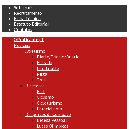
Skip
Sobre nós
to
Recrutamento
content
Ficha Técnica
Estatuto Editorial
Contatos
Primary
OPraticante.pt
Menu
Noticias
Atletismo
Biatle/Triatlo/Duatlo
Estrada
Paratriatlo
Pista
Trail
Bicicletas
BTT
Ciclismo
Cicloturismo
Paraciclismo
Desportos de Combate
Defesa Pessoal
Lutas Olímpicas