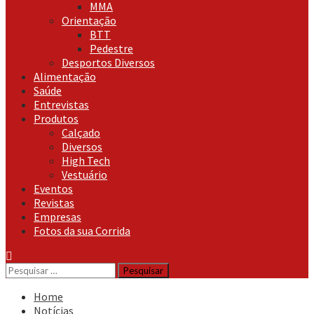
MMA
Orientação
BTT
Pedestre
Desportos Diversos
Alimentação
Saúde
Entrevistas
Produtos
Calçado
Diversos
High Tech
Vestuário
Eventos
Revistas
Empresas
Fotos da sua Corrida
Pesquisar
por:
Home
Notícias