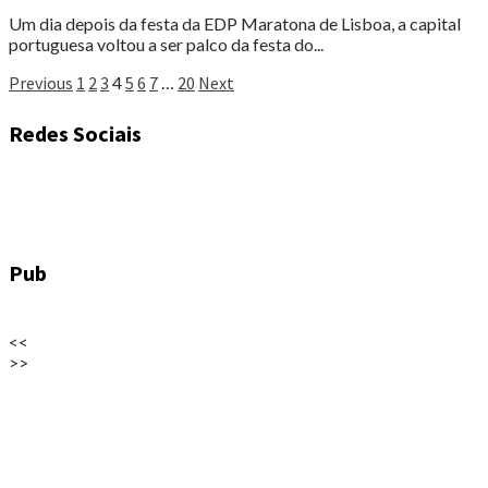
Um dia depois da festa da EDP Maratona de Lisboa, a capital
portuguesa voltou a ser palco da festa do...
Paginação
Previous
1
2
3
4
5
6
7
…
20
Next
dos
Redes Sociais
conteúdos
Pub
<<
>>