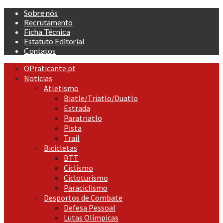
Skip
Sobre nós
to
Recrutamento
content
Ficha Técnica
Estatuto Editorial
Contatos
Primary
OPraticante.pt
Menu
Noticias
Atletismo
Biatle/Triatlo/Duatlo
Estrada
Paratriatlo
Pista
Trail
Bicicletas
BTT
Ciclismo
Cicloturismo
Paraciclismo
Desportos de Combate
Defesa Pessoal
Lutas Olímpicas