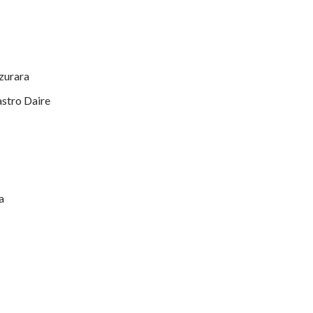
zurara
astro Daire
a