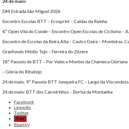
24 de maio:
E#4 Estrada São Miguel 2026
Encontro Escolas BTT – Ecosprint – Caldas da Rainha
4.º Open Vila do Conde – Encontro Open Escolas de Ciclismo – A
Encontro de Escolas da Beira Alta – Castro Daire – Monteiras, C
Granfondo Médio Tejo – Ferreira do Zêzere
18.º Passeio de BTT – Por Vales e Montes da Charneca Gloriana
– Glória do Ribatejo
24 de maio: 9.º Passeio BTT Junqueira FC – Largo da Viscondess
24 de maio: BTT dos Carreirinhos – Borba da Montanha
Share
Facebook
the
LinkedIn
post
Twitter
"CICLISMO
Print
ENFRENTA
Bluesky
MONTANHAS