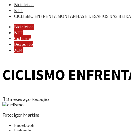
Bicicletas
BTT
CICLISMO ENFRENTA MONTANHAS E DESAFIOS NAS BEIRA
Bicicletas
BTT
Ciclismo
Desporto
XCM
CICLISMO ENFRENT
3 meses ago
Redação
Foto: Igor Martins
Share
Facebook
the
LinkedIn