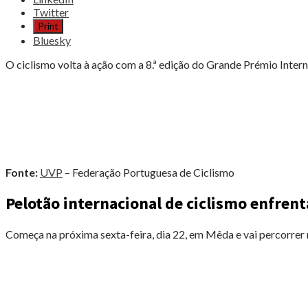
post
Twitter
"CICLISMO
Print
ENFRENTA
Bluesky
MONTANHAS
E
O ciclismo volta à ação com a 8.ª edição do Grande Prémio Interna
DESAFIOS
NAS
BEIRAS"
Fonte:
UVP
– Federação Portuguesa de Ciclismo
Pelotão internacional de ciclismo enfren
Começa na próxima sexta-feira, dia 22, em Mêda e vai percorrer n