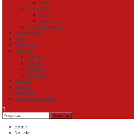
MMA
Orientação
BTT
Pedestre
Desportos Diversos
Alimentação
Saúde
Entrevistas
Produtos
Calçado
Diversos
High Tech
Vestuário
Eventos
Revistas
Empresas
Fotos da sua Corrida
Pesquisar
por:
Home
Noticias