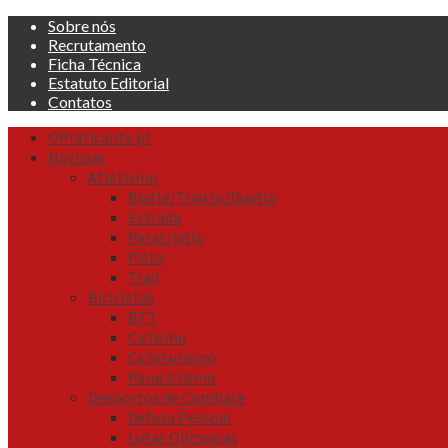
Skip
Sobre nós
to
Recrutamento
content
Ficha Técnica
Estatuto Editorial
Contatos
Primary
OPraticante.pt
Menu
Noticias
Atletismo
Biatle/Triatlo/Duatlo
Estrada
Paratriatlo
Pista
Trail
Bicicletas
BTT
Ciclismo
Cicloturismo
Paraciclismo
Desportos de Combate
Defesa Pessoal
Lutas Olímpicas