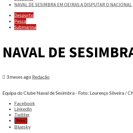
NAVAL DE SESIMBRA EM OEIRAS A DISPUTAR O NACIONAL
Desporto
Pesca
Submarina
NAVAL DE SESIMBRA
3 meses ago
Redação
Equipa do Clube Naval de Sesimbra - Foto: Lourenço Silveira / 
Share
Facebook
the
LinkedIn
post
Twitter
"NAVAL
Print
DE
Bluesky
SESIMBRA