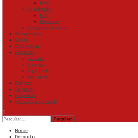
MMA
Orientação
BTT
Pedestre
Desportos Diversos
Alimentação
Saúde
Entrevistas
Produtos
Calçado
Diversos
High Tech
Vestuário
Eventos
Revistas
Empresas
Fotos da sua Corrida
Pesquisar
por:
Home
Desporto