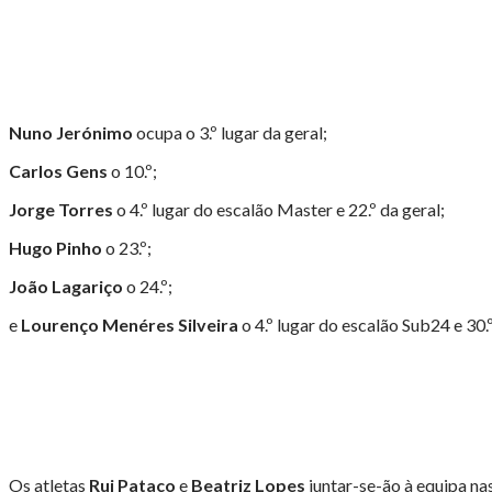
Nuno Jerónimo
ocupa o 3.º lugar da geral;
Carlos Gens
o 10.º;
Jorge Torres
o 4.º lugar do escalão Master e 22.º da geral;
Hugo Pinho
o 23.º;
João Lagariço
o 24.º;
e
Lourenço Menéres Silveira
o 4.º lugar do escalão Sub24 e 30.º
Os atletas
Rui Pataco
e
Beatriz Lopes
juntar-se-ão à equipa nas