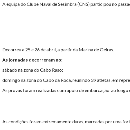
EM
A equipa do Clube Naval de Sesimbra (CNS) participou no pass
OEIRAS
A
DISPUTAR
O
NACIONAL"
Decorreu a 25 e 26 de abril, a partir da Marina de Oeiras.
As jornadas decorreram no:
sábado na zona do Cabo Raso;
domingo na zona do Cabo da Roca, reunindo 39 atletas, em repre
As provas foram realizadas com apoio de embarcação, ao longo d
As condições foram extremamente duras, marcadas por uma forte n