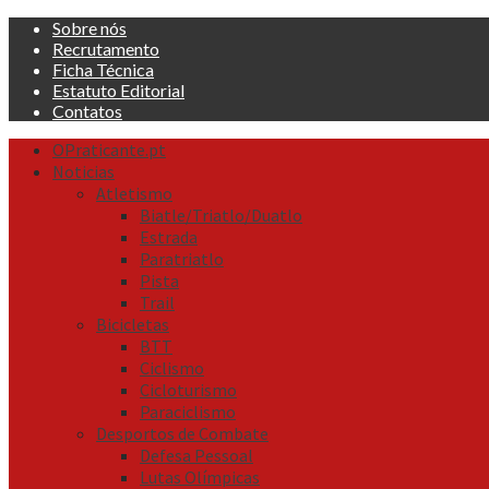
Skip
Sobre nós
to
Recrutamento
content
Ficha Técnica
Estatuto Editorial
Contatos
Primary
OPraticante.pt
Menu
Noticias
Atletismo
Biatle/Triatlo/Duatlo
Estrada
Paratriatlo
Pista
Trail
Bicicletas
BTT
Ciclismo
Cicloturismo
Paraciclismo
Desportos de Combate
Defesa Pessoal
Lutas Olímpicas