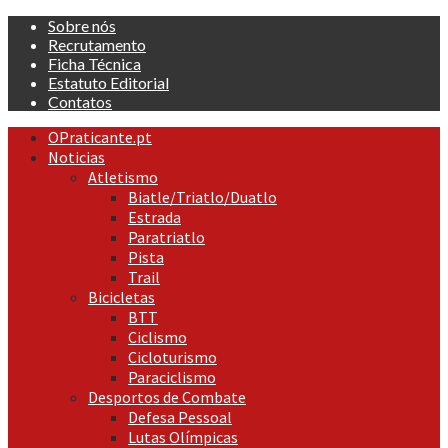
Skip
Sobre nós
to
Recrutamento
content
Ficha Técnica
Estatuto Editorial
Contatos
Primary
OPraticante.pt
Menu
Noticias
Atletismo
Biatle/Triatlo/Duatlo
Estrada
Paratriatlo
Pista
Trail
Bicicletas
BTT
Ciclismo
Cicloturismo
Paraciclismo
Desportos de Combate
Defesa Pessoal
Lutas Olímpicas