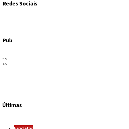
Redes Sociais
Pub
<<
>>
Últimas
Bicicletas